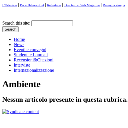
|
|
|
|
L'Orientale
Per collaborazioni
Redazione
Tirocinio al Web Magazine
Rassegna stampa
Search this site:
Home
News
Eventi e convegni
Studenti e Laureati
Recensioni&Citazioni
Interviste
Internazionalizzazione
Ambiente
Nessun articolo presente in questa rubrica.