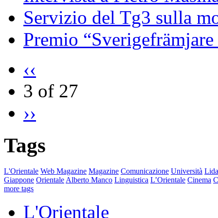
Servizio del Tg3 sulla mo
Premio “Sverigefrämjare 
‹‹
3 of 27
››
Tags
L'Orientale
Web Magazine
Magazine
Comunicazione
Università
Lida
Giappone
Orientale
Alberto Manco
Linguistica
L’Orientale
Cinema
C
more tags
L'Orientale