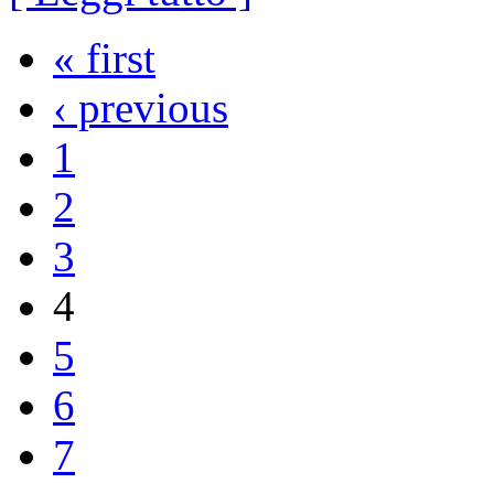
« first
‹ previous
1
2
3
4
5
6
7