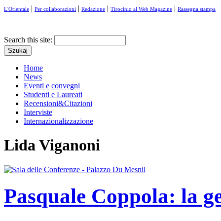
|
|
|
|
L'Orientale
Per collaborazioni
Redazione
Tirocinio al Web Magazine
Rassegna stampa
Search this site:
Home
News
Eventi e convegni
Studenti e Laureati
Recensioni&Citazioni
Interviste
Internazionalizzazione
Lida Viganoni
Pasquale Coppola: la g