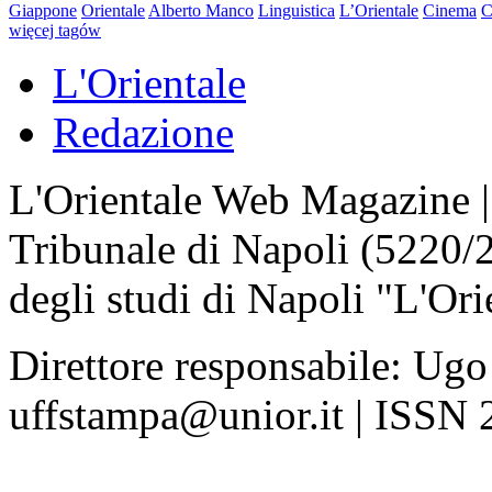
Giappone
Orientale
Alberto Manco
Linguistica
L’Orientale
Cinema
C
więcej tagów
L'Orientale
Redazione
L'Orientale Web Magazine | T
Tribunale di Napoli (5220/
degli studi di Napoli "L'Ori
Direttore responsabile: Ugo
uffstampa@unior.it | ISSN