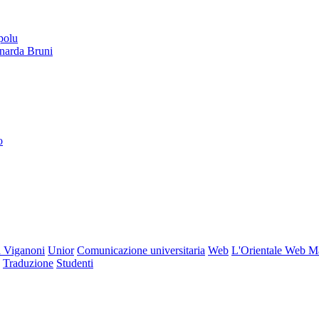
polu
onarda Bruni
o
 Viganoni
Unior
Comunicazione universitaria
Web
L'Orientale Web M
Traduzione
Studenti