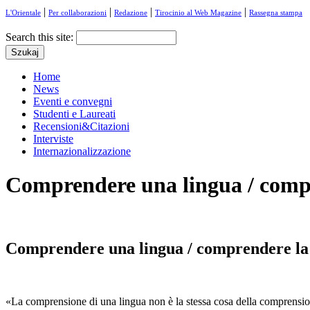
|
|
|
|
L'Orientale
Per collaborazioni
Redazione
Tirocinio al Web Magazine
Rassegna stampa
Search this site:
Home
News
Eventi e convegni
Studenti e Laureati
Recensioni&Citazioni
Interviste
Internazionalizzazione
Comprendere una lingua / compr
Comprendere una lingua / comprendere la
«La comprensione di una lingua non è la stessa cosa della comprensi