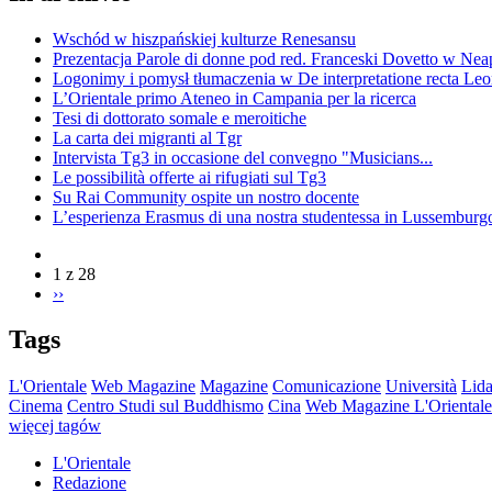
Wschód w hiszpańskiej kulturze Renesansu
Prezentacja Parole di donne pod red. Franceski Dovetto w Nea
Logonimy i pomysł tłumaczenia w De interpretatione recta Le
L’Orientale primo Ateneo in Campania per la ricerca
Tesi di dottorato somale e meroitiche
La carta dei migranti al Tgr
Intervista Tg3 in occasione del convegno "Musicians...
Le possibilità offerte ai rifugiati sul Tg3
Su Rai Community ospite un nostro docente
L’esperienza Erasmus di una nostra studentessa in Lussemburg
1 z 28
››
Tags
L'Orientale
Web Magazine
Magazine
Comunicazione
Università
Lida
Cinema
Centro Studi sul Buddhismo
Cina
Web Magazine L'Orientale
więcej tagów
L'Orientale
Redazione