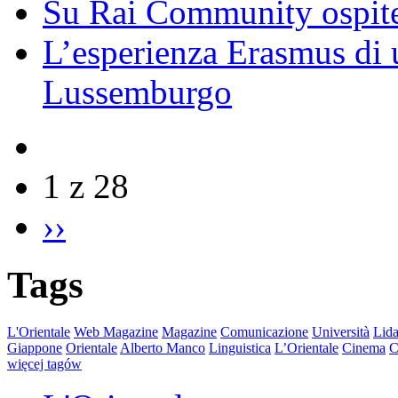
Su Rai Community ospite
L’esperienza Erasmus di u
Lussemburgo
1 z 28
››
Tags
L'Orientale
Web Magazine
Magazine
Comunicazione
Università
Lida
Giappone
Orientale
Alberto Manco
Linguistica
L’Orientale
Cinema
C
więcej tagów