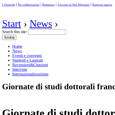
|
|
|
|
L'Orientale
Per collaborazioni
Redazione
Tirocinio al Web Magazine
Rassegna stampa
Start
›
News
›
Search this site:
Home
News
Eventi e convegni
Studenti e Laureati
Recensioni&Citazioni
Interviste
Internazionalizzazione
Giornate di studi dottorali franc
Giornate di studi dottor