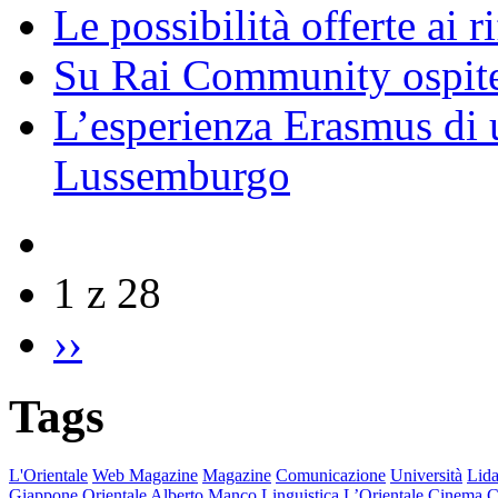
Le possibilità offerte ai r
Su Rai Community ospite
L’esperienza Erasmus di u
Lussemburgo
1 z 28
››
Tags
L'Orientale
Web Magazine
Magazine
Comunicazione
Università
Lida
Giappone
Orientale
Alberto Manco
Linguistica
L’Orientale
Cinema
C