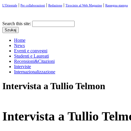
|
|
|
|
L'Orientale
Per collaborazioni
Redazione
Tirocinio al Web Magazine
Rassegna stampa
Search this site:
Home
News
Eventi e convegni
Studenti e Laureati
Recensioni&Citazioni
Interviste
Internazionalizzazione
Intervista a Tullio Telmon
Intervista a Tullio Tel