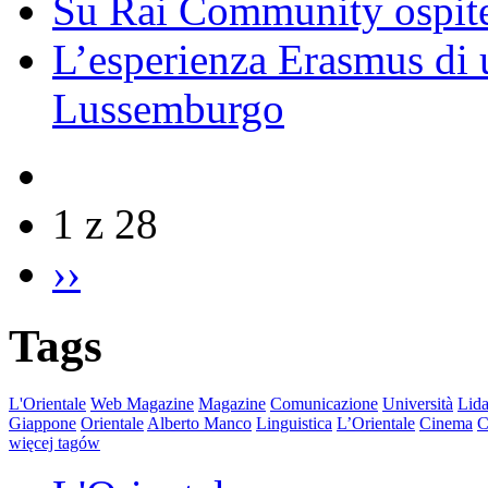
Su Rai Community ospite
L’esperienza Erasmus di u
Lussemburgo
1 z 28
››
Tags
L'Orientale
Web Magazine
Magazine
Comunicazione
Università
Lida
Giappone
Orientale
Alberto Manco
Linguistica
L’Orientale
Cinema
C
więcej tagów