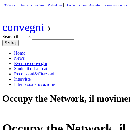
|
|
|
|
L'Orientale
Per collaborazioni
Redazione
Tirocinio al Web Magazine
Rassegna stampa
convegni
›
Search this site:
Home
News
Eventi e convegni
Studenti e Laureati
Recensioni&Citazioni
Interviste
Internazionalizzazione
Occupy the Network, il movimen
Occupy the Network, il