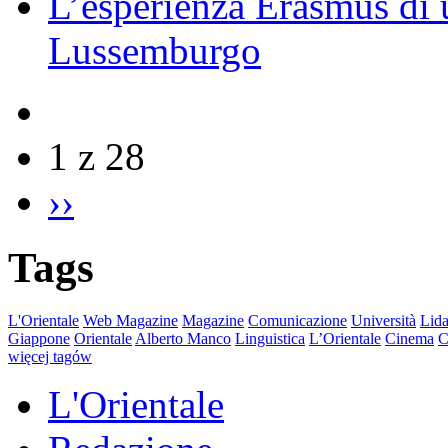
L’esperienza Erasmus di u
Lussemburgo
1 z 28
››
Tags
L'Orientale
Web Magazine
Magazine
Comunicazione
Università
Lida
Giappone
Orientale
Alberto Manco
Linguistica
L’Orientale
Cinema
C
więcej tagów
L'Orientale