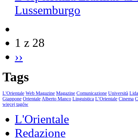
Lussemburgo
1 z 28
››
Tags
L'Orientale
Web Magazine
Magazine
Comunicazione
Università
Lida
Giappone
Orientale
Alberto Manco
Linguistica
L’Orientale
Cinema
C
więcej tagów
L'Orientale
Redazione