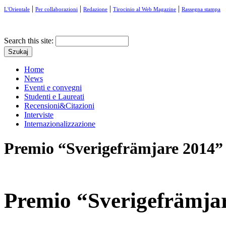
|
|
|
|
L'Orientale
Per collaborazioni
Redazione
Tirocinio al Web Magazine
Rassegna stampa
Search this site:
Home
News
Eventi e convegni
Studenti e Laureati
Recensioni&Citazioni
Interviste
Internazionalizzazione
Premio “Sverigefrämjare 2014” 
Premio “Sverigefrämjar