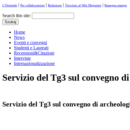
|
|
|
|
L'Orientale
Per collaborazioni
Redazione
Tirocinio al Web Magazine
Rassegna stampa
Search this site:
Home
News
Eventi e convegni
Studenti e Laureati
Recensioni&Citazioni
Interviste
Internazionalizzazione
Servizio del Tg3 sul convegno d
Servizio del Tg3 sul convegno di archeolo