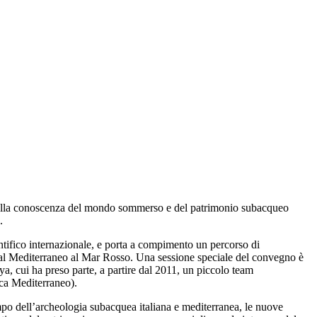
to alla conoscenza del mondo sommerso e del patrimonio subacqueo
.
ientifico internazionale, e porta a compimento un percorso di
ro, dal Mediterraneo al Mar Rosso. Una sessione speciale del convegno è
ya, cui ha preso parte, a partire dal 2011, un piccolo team
ica Mediterraneo).
campo dell’archeologia subacquea italiana e mediterranea, le nuove