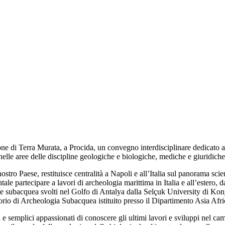
zione di Terra Murata, a Procida, un convegno interdisciplinare dedica
nelle aree delle discipline geologiche e biologiche, mediche e giuridiche
ostro Paese, restituisce centralità a Napoli e all’Italia sul panorama sc
entale partecipare a lavori di archeologia marittima in Italia e all’este
ione subacquea svolti nel Golfo di Antalya dalla Selçuk University di Kon
orio di Archeologia Subacquea istituito presso il Dipartimento Asia Afr
ri e semplici appassionati di conoscere gli ultimi lavori e sviluppi nel 