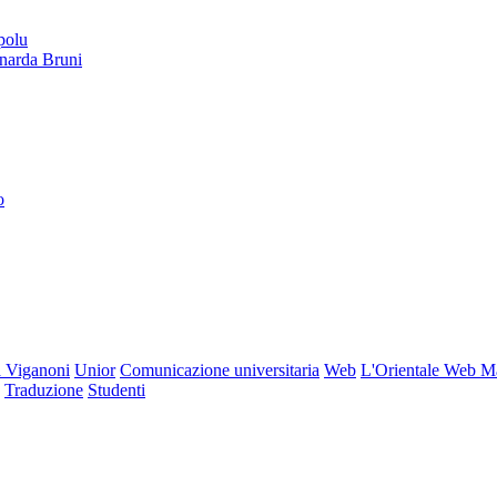
polu
onarda Bruni
o
 Viganoni
Unior
Comunicazione universitaria
Web
L'Orientale Web M
Traduzione
Studenti