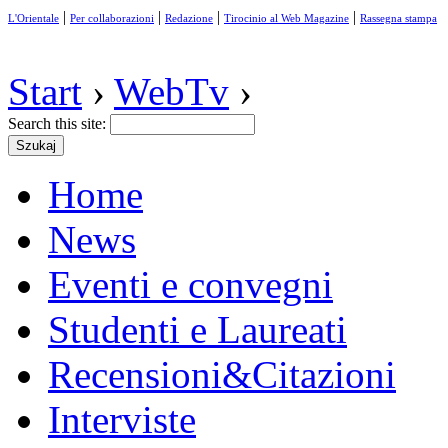
|
|
|
|
L'Orientale
Per collaborazioni
Redazione
Tirocinio al Web Magazine
Rassegna stampa
Start
›
WebTv
›
Search this site:
Home
News
Eventi e convegni
Studenti e Laureati
Recensioni&Citazioni
Interviste