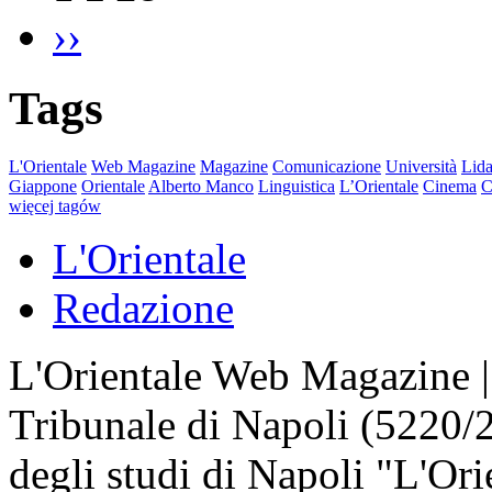
››
Tags
L'Orientale
Web Magazine
Magazine
Comunicazione
Università
Lida
Giappone
Orientale
Alberto Manco
Linguistica
L’Orientale
Cinema
C
więcej tagów
L'Orientale
Redazione
L'Orientale Web Magazine | T
Tribunale di Napoli (5220/
degli studi di Napoli "L'Ori