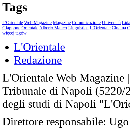
Tags
L'Orientale
Web Magazine
Magazine
Comunicazione
Università
Lida
Giappone
Orientale
Alberto Manco
Linguistica
L’Orientale
Cinema
C
więcej tagów
L'Orientale
Redazione
L'Orientale Web Magazine | T
Tribunale di Napoli (5220/
degli studi di Napoli "L'Ori
Direttore responsabile: Ugo