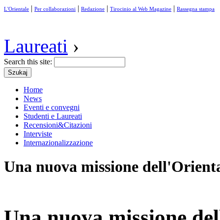
|
|
|
|
L'Orientale
Per collaborazioni
Redazione
Tirocinio al Web Magazine
Rassegna stampa
Laureati
›
Search this site:
Home
News
Eventi e convegni
Studenti e Laureati
Recensioni&Citazioni
Interviste
Internazionalizzazione
Una nuova missione dell'Orienta
Una nuova missione dell