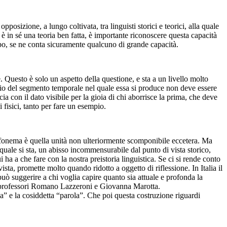
osizione, a lungo coltivata, tra linguisti storici e teorici, alla quale
è in sé una teoria ben fatta, è importante riconoscere questa capacità
 campo, se ne conta sicuramente qualcuno di grande capacità.
e. Questo è solo un aspetto della questione, e sta a un livello molto
udio del segmento temporale nel quale essa si produce non deve essere
ia con il dato visibile per la gioia di chi aborrisce la prima, che deve
i fisici, tanto per fare un esempio.
fonema è quella unità non ulteriormente scomponibile eccetera. Ma
 quale si sta, un abisso incommensurabile dal punto di vista storico,
ha a che fare con la nostra preistoria linguistica. Se ci si rende conto
sta, promette molto quando ridotto a oggetto di riflessione. In Italia il
può suggerire a chi voglia capire quanto sia attuale e profonda la
 dai professori Romano Lazzeroni e Giovanna Marotta.
gua” e la cosiddetta “parola”. Che poi questa costruzione riguardi