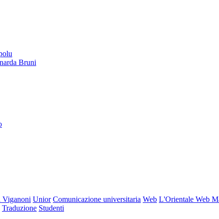
polu
onarda Bruni
o
 Viganoni
Unior
Comunicazione universitaria
Web
L'Orientale Web M
Traduzione
Studenti