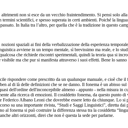
ltrimenti non si esce da un vecchio fraintendimento. Si pensi solo alla opp
rmini scientifici, e spesso superata in certi ambienti. Poiché la lingua 
l passato. In Italia tra l’altro, per quella che è la tradizione in questo
i nozioni spaziali ai fini della verbalizzazione della esperienza temporal
 linguistica avviene in un tempo mentale, sì brevissimo ma reale, e lo st
qualcosa che richiede riscontri sperimentali, quindi la teoria qua si incroc
 visibile ma che pur si manifesta attraverso i suoi effetti. Bene lo sanno 
le rispondere come prescritto da un qualunque manuale, e cioè che il 
ben al di là delle definizioni che se ne danno. Il fonema è un abisso sul
si dell'ordine dell'inconcepibile almeno - appunto - nella misura in cui 
mente alla ricerca di emozioni. Il cosiddetto fonema, da questo punto di vi
ssore Federico Albano Leoni che dovrebbe essere letto da chiunque. Lo si 
in corso su una importante rivista, “Studi e Saggi Linguistici”, diretta
rno al fonema si può costruire la differenza stessa tra la cosiddetta “lin
anche altri orizzonti, direi che non è questa la sede per parlarne.