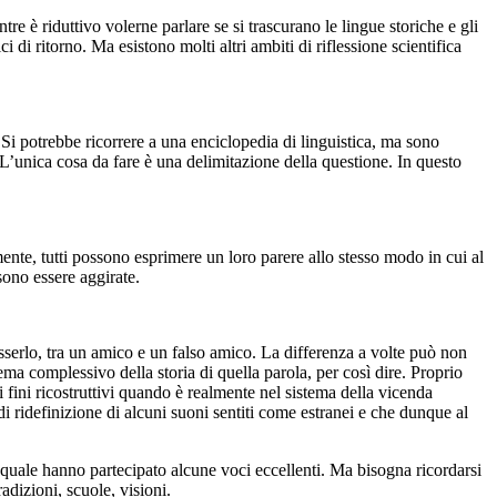
tre è riduttivo volerne parlare se si trascurano le lingue storiche e gli
 di ritorno. Ma esistono molti altri ambiti di riflessione scientifica
Si potrebbe ricorrere a una enciclopedia di linguistica, ma sono
 L’unica cosa da fare è una delimitazione della questione. In questo
amente, tutti possono esprimere un loro parere allo stesso modo in cui al
sono essere aggirate.
esserlo, tra un amico e un falso amico. La differenza a volte può non
a complessivo della storia di quella parola, per così dire. Proprio
i fini ricostruttivi quando è realmente nel sistema della vicenda
i ridefinizione di alcuni suoni sentiti come estranei e che dunque al
 quale hanno partecipato alcune voci eccellenti. Ma bisogna ricordarsi
radizioni, scuole, visioni.