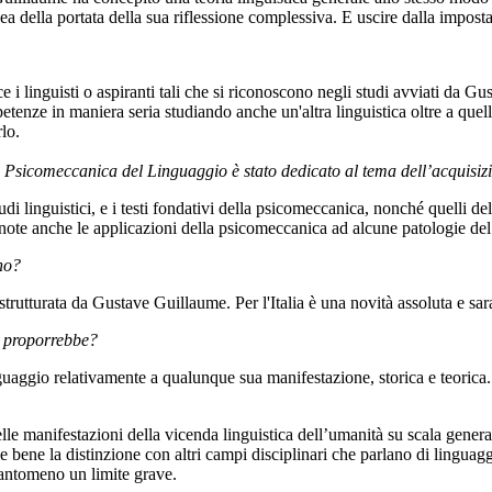
a della portata della sua riflessione complessiva. E uscire dalla impost
ce i linguisti o aspiranti tali che si riconoscono negli studi avviati da
ze in maniera seria studiando anche un'altra linguistica oltre a quella 
lo.
i Psicomeccanica del Linguaggio è stato dedicato al tema dell’acquisiz
 linguistici, e i testi fondativi della psicomeccanica, nonché quelli del
o note anche le applicazioni della psicomeccanica ad alcune patologie del
no?
e strutturata da Gustave Guillaume. Per l'Italia è una novità assoluta e s
e proporrebbe?
linguaggio relativamente a qualunque sua manifestazione, storica e teorica.
lle manifestazioni della vicenda linguistica dell’umanità su scala generale
e bene la distinzione con altri campi disciplinari che parlano di linguag
quantomeno un limite grave.