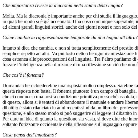
Che importanza riveste la diacronia nello studio della lingua?
Molta. Ma la diacronia è importante anche per chi studia il linguaggio, a
in qualche modo si è già accennato. Una cosa comunque superabile, in te
ad alcuni grandi linguisti storici, anche dei giorni nostri e non solo de
Come cambia la rappresentazione temporale da una lingua all’altra?
Intanto si dica che cambia, e non si tratta semplicemente del prestito d
semplice rispetto ad altri. Va piuttosto detto che ogni manifestazione
cosa estranea alle preoccupazioni del linguista. Tra l’altro parliamo di 
forzare l’intelligenza nella direzione di una riflessione su ciò che non è
Che cos’è il fonema?
Domanda che richiederebbe una risposta molto complessa. Sarebbe faci
questa risposta non basta. Il fonema piuttosto è un campo di battaglia, 
che ci conduce a una nostra condizione primitiva pressoché assoluta, qua
di questo, allora si è tentati di abbandonare il manuale e andare libera
dibattito è stato rilanciato in anni recentissimi da un libro del profe
questione, e allo stesso modo si può suggerire di leggere il dibattito 
Per dare un'idea di quanto la questione sia vasta, si deve dire che into
soltanto l'orizzonte occidentale della riflessione sul linguaggio oppure 
Cosa pensa dell’innatismo?