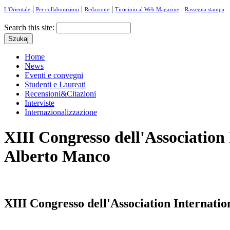
|
|
|
|
L'Orientale
Per collaborazioni
Redazione
Tirocinio al Web Magazine
Rassegna stampa
Search this site:
Home
News
Eventi e convegni
Studenti e Laureati
Recensioni&Citazioni
Interviste
Internazionalizzazione
XIII Congresso dell'Association
Alberto Manco
XIII Congresso dell'Association Internati