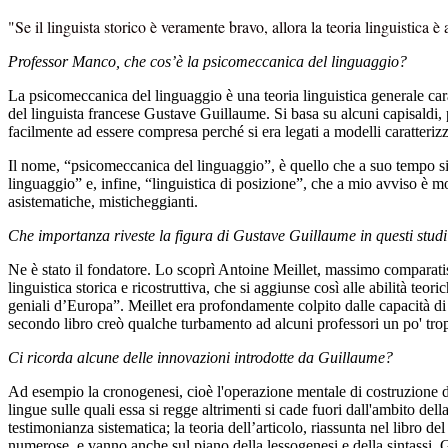
"Se il linguista storico è veramente bravo, allora la teoria linguistica è
Professor Manco, c
he cos’è la psicomeccanica del linguaggio?
La psicomeccanica del linguaggio è una teoria linguistica generale carat
del linguista francese Gustave Guillaume. Si basa su alcuni capisaldi, 
facilmente ad essere compresa perché si era legati a modelli caratteriz
Il nome, “psicomeccanica del linguaggio”, è quello che a suo tempo si 
linguaggio” e, infine, “linguistica di posizione”, che a mio avviso è mol
asistematiche, misticheggianti.
Che importanza riveste la figura di Gustave Guillaume in questi stud
Ne è stato il fondatore. Lo scoprì Antoine Meillet, massimo comparatist
linguistica storica e ricostruttiva, che si aggiunse così alle abilità te
geniali d’Europa”. Meillet era profondamente colpito dalle capacità 
secondo libro creò qualche turbamento ad alcuni professori un po' tropp
Ci ricorda alcune delle innovazioni introdotte da Guillaume?
Ad esempio la cronogenesi, cioè l'operazione mentale di costruzione de
lingue sulle quali essa si regge altrimenti si cade fuori dall'ambito del
testimonianza sistematica; la teoria dell’articolo, riassunta nel libro
numerose, e vanno anche sul piano della lessogenesi e della sintassi. G