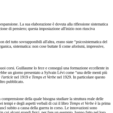
n espansione. La sua elaborazione è dovuta alla riflessione sistematica
ione di pensiero; questa impostazione all'inizio non riusciva
del tutto sovrapponibili all'altra, erano state “psicosistematica del
organica, sistematica: non cose buttate lì come aforismi, impressive,
 suoi corsi. Guillaume lo fece e conseguì una formazione eccellente in
l'avrebbe un giorno presentato a Sylvain Lévi come “una delle menti più
l'article
nel 1919 e
Temps et Verbe
nel 1929. In particolare questo
ltro pubblicato.
 comprensione della quale bisogna studiare la struttura reale delle
i tempi e degli aspetti verbali di cui il libro
Temps et Verbe
è la prima
 uscì subito a causa della guerra in corso. Le innovazioni sono
n cui alcuni grandi fisici, per fare un esempio, hanno fatto nel loro