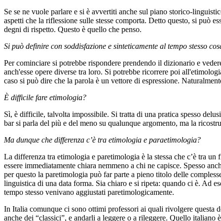
Se se ne vuole parlare e si è avvertiti anche sul piano storico-linguisti
aspetti che la riflessione sulle stesse comporta. Detto questo, si può es
degni di rispetto. Questo è quello che penso.
Si può definire con soddisfazione e sinteticamente al tempo stesso co
Per cominciare si potrebbe rispondere prendendo il dizionario e vedere
anch'esse opere diverse tra loro. Si potrebbe ricorrere poi all'etimolo
caso si può dire che la parola è un vettore di espressione. Naturalmente
È difficile fare etimologia?
Sì, è difficile, talvolta impossibile. Si tratta di una pratica spesso de
bar si parla del più e del meno su qualunque argomento, ma la ricostru
Ma dunque che differenza c’è tra etimologia e paraetimologia?
La differenza tra etimologia e paretimologia è la stessa che c’è tra un
essere immediatamente chiara nemmeno a chi ne capisce. Spesso anche le
per questo la paretimologia può far parte a pieno titolo delle complesse
linguistica di una data forma. Sia chiaro e si ripeta: quando ci è. Ad 
tempo stesso venivano aggiustati paretimologicamente.
In Italia comunque ci sono ottimi professori ai quali rivolgere questa
anche dei “classici”, e andarli a leggere o a rileggere. Quello italiano è 