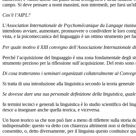
campo. Si deve pensare a nomi massimi, non intermedi, per farsi un'ide
Cos’è l’AIPL?
L'
Association Internationale de Psychomécanique du Langage
riunis
intendono avviare, aumentare, promuovere o condividere le loro competen
vista, e la psicomeccanica del linguaggio è un ottimo strumento per far
Per quale motivo il XIII convegno dell’Associazione Internazionale d
Perché l’acquisizione del linguaggio è una zona fondamentale degli studi
strumento prezioso per la riflessione sull’acquisizione. Del resto son
Di cosa tratteranno i seminari organizzati collateralmente al Conveg
Si tratta di una introduzione alla linguistica secondo la teoria general
Se dovesse dare una sua personale definizione della linguistica, qual
In termini tecnici e generali la linguistica è lo studio scientifico del 
riesce a insegnare anche quella teorica, e viceversa.
Un buon teorico sa che non può fare a meno di riflettere sulla storia de
indispensabile: questo va detto con chiarezza altrimenti non si definisc
consentito, o, detto diversamente, per il linguista questo costituisce 