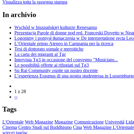
Visualizza tutta la rassegna stampa
In archivio
Wschód w hiszpańskiej kulturze Renesansu
Prezentacja Parole di donne pod red. Franceski Dovetto w Nea
Logonimy i pomysł tłumaczenia w De interpretatione recta Le
L’Orientale primo Ateneo in Campania per la ricerca
Tesi di dottorato somale e meroitiche
La carta dei migranti al Tgr
Intervista Tg3 in occasione del convegno "Musicians...
Le possibilità offerte ai rifugiati sul Tg3
Su Rai Community ospite un nostro docente
L’esperienza Erasmus di una nostra studentessa in Lussemburg
1 z 28
››
Tags
L'Orientale
Web Magazine
Magazine
Comunicazione
Università
Lida
Cinema
Centro Studi sul Buddhismo
Cina
Web Magazine L'Orientale
więcej tagów