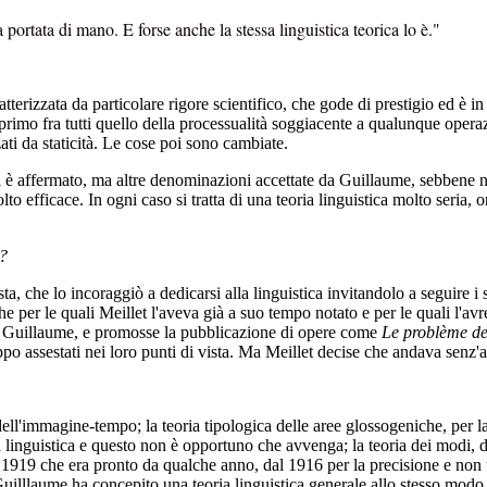
 a portata di mano. E forse anche la stessa linguistica teorica lo è."
terizzata da particolare rigore scientifico, che gode di prestigio ed è i
primo fra tutti quello della processualità soggiacente a qualunque operaz
zati da staticità. Le cose poi sono cambiate.
è affermato, ma altre denominazioni accettate da Guillaume, sebbene non 
to efficace. In ogni caso si tratta di una teoria linguistica molto seria, 
i?
a, che lo incoraggiò a dedicarsi alla linguistica invitandolo a seguire i
oriche per le quali Meillet l'aveva già a suo tempo notato e per le quali 
di Guillaume, e promosse la pubblicazione di opere come
Le problème de 
o assestati nei loro punti di vista. Ma Meillet decise che andava senz'a
ll'immagine-tempo; la teoria tipologica delle aree glossogeniche, per la
la linguistica e questo non è opportuno che avvenga; la teoria dei modi, de
 del 1919 che era pronto da qualche anno, dal 1916 per la precisione e non
uilllaume ha concepito una teoria linguistica generale allo stesso modo i