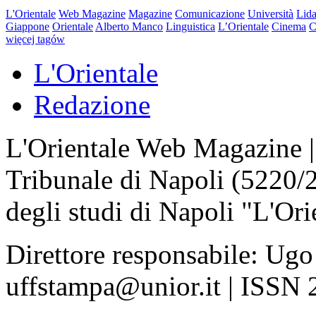
L'Orientale
Web Magazine
Magazine
Comunicazione
Università
Lida
Giappone
Orientale
Alberto Manco
Linguistica
L’Orientale
Cinema
C
więcej tagów
L'Orientale
Redazione
L'Orientale Web Magazine | T
Tribunale di Napoli (5220/
degli studi di Napoli "L'Ori
Direttore responsabile: Ugo
uffstampa@unior.it | ISSN