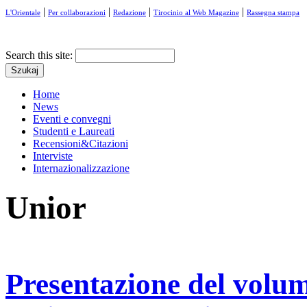
|
|
|
|
L'Orientale
Per collaborazioni
Redazione
Tirocinio al Web Magazine
Rassegna stampa
Search this site:
Home
News
Eventi e convegni
Studenti e Laureati
Recensioni&Citazioni
Interviste
Internazionalizzazione
Unior
Presentazione del volum