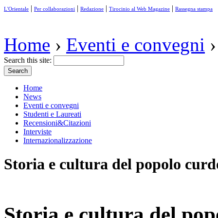
|
|
|
|
L'Orientale
Per collaborazioni
Redazione
Tirocinio al Web Magazine
Rassegna stampa
Home
›
Eventi e convegni
›
Search this site:
Home
News
Eventi e convegni
Studenti e Laureati
Recensioni&Citazioni
Interviste
Internazionalizzazione
Storia e cultura del popolo curd
Storia e cultura del po