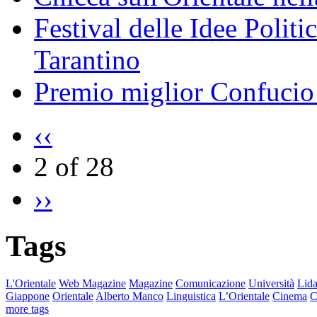
Festival delle Idee Polit
Tarantino
Premio miglior Confucio d
‹‹
2 of 28
››
Tags
L'Orientale
Web Magazine
Magazine
Comunicazione
Università
Lida
Giappone
Orientale
Alberto Manco
Linguistica
L’Orientale
Cinema
C
more tags