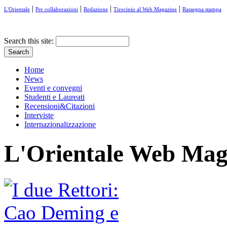
|
|
|
|
L'Orientale
Per collaborazioni
Redazione
Tirocinio al Web Magazine
Rassegna stampa
Search this site:
Home
News
Eventi e convegni
Studenti e Laureati
Recensioni&Citazioni
Interviste
Internazionalizzazione
L'Orientale Web Mag