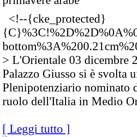
<!--{cke_protected}
{C}%3C!%2D%2D%0A%0
bottom%3A%200.21cm%
> L'Orientale 03 dicembre 2
Palazzo Giusso si è svolta u
Plenipotenziario nominato d
ruolo dell'Italia in Medio Or
[ Leggi tutto ]