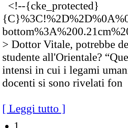
<!--{cke_protected}
{C}%3C!%2D%2D%0A%0
bottom%3A%200.21cm%
> Dottor Vitale, potrebbe d
studente all'Orientale? “Que
intensi in cui i legami umani
docenti si sono rivelati fon
[ Leggi tutto ]
1