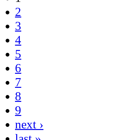
2
3
4
5
6
7
8
9
next ›
last »