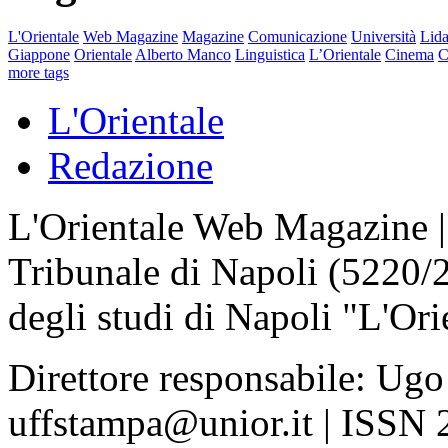
L'Orientale
Web Magazine
Magazine
Comunicazione
Università
Lida
Giappone
Orientale
Alberto Manco
Linguistica
L’Orientale
Cinema
C
more tags
L'Orientale
Redazione
L'Orientale Web Magazine | T
Tribunale di Napoli (5220/
degli studi di Napoli "L'Ori
Direttore responsabile: Ugo
uffstampa@unior.it | ISSN