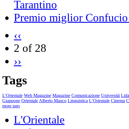
Tarantino
Premio miglior Confucio d
‹‹
2 of 28
››
Tags
L'Orientale
Web Magazine
Magazine
Comunicazione
Università
Lida
Giappone
Orientale
Alberto Manco
Linguistica
L’Orientale
Cinema
C
more tags
L'Orientale