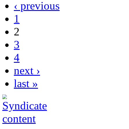
‹ previous
1
2
3
4
next ›
last »