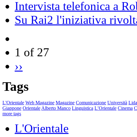
Intervista telefonica a Ro
Su Rai2 l'iniziativa rivolt
1 of 27
››
Tags
L'Orientale
Web Magazine
Magazine
Comunicazione
Università
Lida
Giappone
Orientale
Alberto Manco
Linguistica
L’Orientale
Cinema
C
more tags
L'Orientale