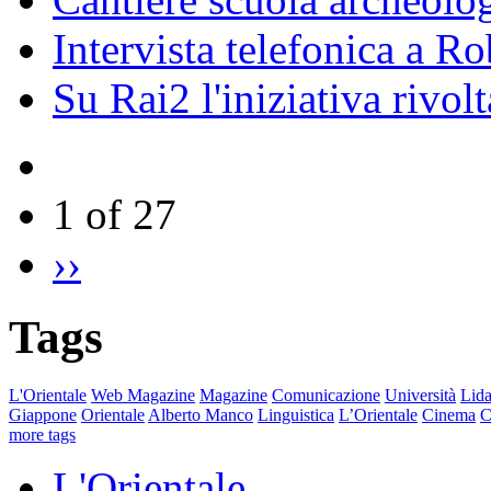
Intervista telefonica a Ro
Su Rai2 l'iniziativa rivolt
1 of 27
››
Tags
L'Orientale
Web Magazine
Magazine
Comunicazione
Università
Lida
Giappone
Orientale
Alberto Manco
Linguistica
L’Orientale
Cinema
C
more tags
L'Orientale