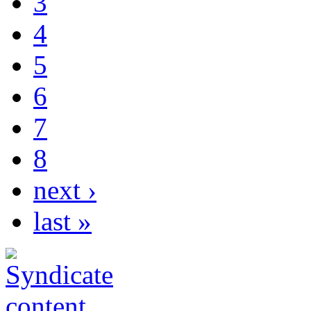
3
4
5
6
7
8
next ›
last »