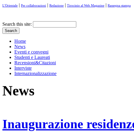
|
|
|
|
L'Orientale
Per collaborazioni
Redazione
Tirocinio al Web Magazine
Rassegna stampa
Search this site:
Home
News
Eventi e convegni
Studenti e Laureati
Recensioni&Citazioni
Interviste
Internazionalizzazione
News
Inaugurazione residenze