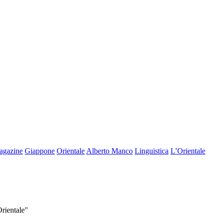
agazine
Giappone
Orientale
Alberto Manco
Linguistica
L’Orientale
Orientale"