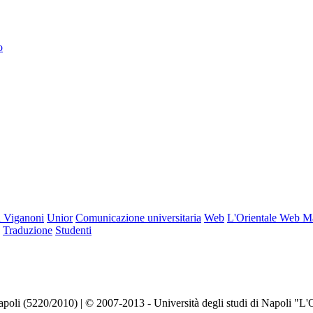
o
 Viganoni
Unior
Comunicazione universitaria
Web
L'Orientale Web M
Traduzione
Studenti
Napoli (5220/2010) | © 2007-2013 - Università degli studi di Napoli "L'