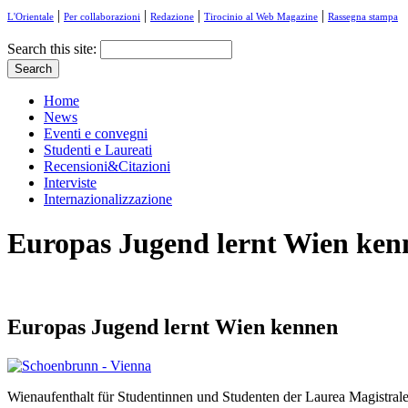
|
|
|
|
L'Orientale
Per collaborazioni
Redazione
Tirocinio al Web Magazine
Rassegna stampa
Search this site:
Home
News
Eventi e convegni
Studenti e Laureati
Recensioni&Citazioni
Interviste
Internazionalizzazione
Europas Jugend lernt Wien ken
Europas Jugend lernt Wien kennen
Wienaufenthalt für Studentinnen und Studenten der Laurea Magistral