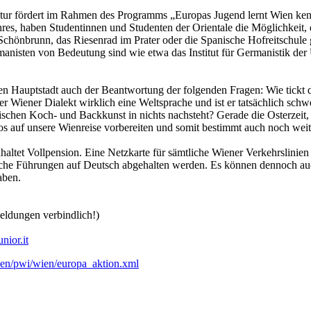
ltur fördert im Rahmen des Programms „Europas Jugend lernt Wien ken
s, haben Studentinnen und Studenten der Orientale die Möglichkeit, di
Schönbrunn, das Riesenrad im Prater oder die Spanische Hofreitschul
anisten von Bedeutung sind wie etwa das Institut für Germanistik der
en Hauptstadt auch der Beantwortung der folgenden Fragen: Wie tickt d
 der Wiener Dialekt wirklich eine Weltsprache und ist er tatsächlich sch
ischen Koch- und Backkunst in nichts nachsteht? Gerade die Osterzeit, z
eos auf unsere Wienreise vorbereiten und somit bestimmt auch noch wei
ltet Vollpension. Eine Netzkarte für sämtliche Wiener Verkehrslinien i
liche Führungen auf Deutsch abgehalten werden. Es können dennoch au
aben.
eldungen verbindlich!)
nior.it
len/pwi/wien/europa_aktion.xml