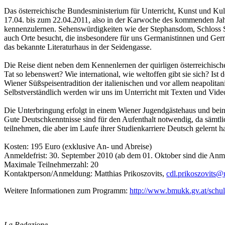
Das österreichische Bundesministerium für Unterricht, Kunst und Ku
17.04. bis zum 22.04.2011, also in der Karwoche des kommenden Jahre
kennenzulernen. Sehenswürdigkeiten wie der Stephansdom, Schloss 
auch Orte besucht, die insbesondere für uns Germanistinnen und Germ
das bekannte Literaturhaus in der Seidengasse.
Die Reise dient neben dem Kennenlernen der quirligen österreichisch
Tat so lebenswert? Wie international, wie weltoffen gibt sie sich? Ist
Wiener Süßspeisentradition der italienischen und vor allem neapolitan
Selbstverständlich werden wir uns im Unterricht mit Texten und Vid
Die Unterbringung erfolgt in einem Wiener Jugendgästehaus und beinha
Gute Deutschkenntnisse sind für den Aufenthalt notwendig, da sämt
teilnehmen, die aber im Laufe ihrer Studienkarriere Deutsch gelernt h
Kosten: 195 Euro (exklusive An- und Abreise)
Anmeldefrist: 30. September 2010 (ab dem 01. Oktober sind die Anm
Maximale Teilnehmerzahl: 20
Kontaktperson/Anmeldung: Matthias Prikoszovits,
cdl.prikoszovits@u
Weitere Informationen zum Programm:
http://www.bmukk.gv.at/schu
La Redazione