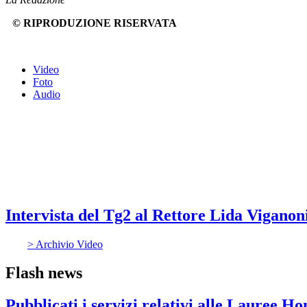
© RIPRODUZIONE RISERVATA
Video
Foto
Audio
Intervista del Tg2 al Rettore Lida Viganon
> Archivio Video
Flash news
Pubblicati i servizi relativi alle Lauree H