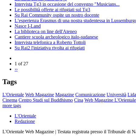
Intervista Tg3 in occasione del convegno "Musicians...
Le possibilità offerte ai rifugiati sul Tg3
Su Rai Community ospite un nostro docente
L’esperienza Erasmus di una nostra studentessa in Lussemburg
Nasce I-Land
La biblioteca on line dell'Ateneo
Cantiere scuola archeologico italo-sudanese
Intervista telefonica a Roberto Tottoli
Su Rai2 l'iniziativa rivolta ai rifugiati
1 of 27
››
Tags
L'Orientale
Web Magazine
Magazine
Comunicazione
Università
Lida
Cinema
Centro Studi sul Buddhismo
Cina
Web Magazine L'Orientale
more tags
L'Orientale
Redazione
L'Orientale Web Magazine | Testata registrata presso il Tribunale di 