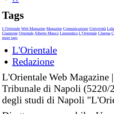
Tags
L'Orientale
Web Magazine
Magazine
Comunicazione
Università
Lida
Giappone
Orientale
Alberto Manco
Linguistica
L’Orientale
Cinema
C
more tags
L'Orientale
Redazione
L'Orientale Web Magazine | T
Tribunale di Napoli (5220/
degli studi di Napoli "L'Ori