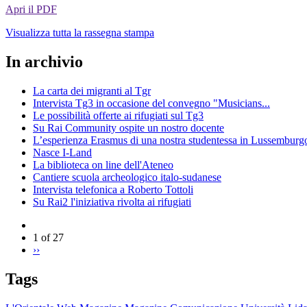
Apri il PDF
Visualizza tutta la rassegna stampa
In archivio
La carta dei migranti al Tgr
Intervista Tg3 in occasione del convegno "Musicians...
Le possibilità offerte ai rifugiati sul Tg3
Su Rai Community ospite un nostro docente
L’esperienza Erasmus di una nostra studentessa in Lussemburg
Nasce I-Land
La biblioteca on line dell'Ateneo
Cantiere scuola archeologico italo-sudanese
Intervista telefonica a Roberto Tottoli
Su Rai2 l'iniziativa rivolta ai rifugiati
1 of 27
››
Tags