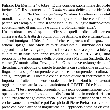
Palazzo Du Mesnil, 24 ottobre - È una considerazione finale del profes
invincibile”. Il superamento del
Gnothi seauton
delfico come ideale del
degli immigrati. “In Cina” spiega Wang “studiare la cultura occidental
mondiali. La conseguenza è che ora l’imprenditore cinese è definito ‘f
perché, ad esempio, a Prato si sono istituiti asili bilingue italiano-ci
apprendimento di una lingua e cultura profondamente ‘altra’.
Una mattinata densa di spunti di riflessione quella dedicata alla presen
cinesi e arabi. Si tratta di volumi bilingue italiano/arabo e italiano/c
studenti immigrati. L’idea di fondo è che se il processo d’integrazione d
scuola”, spiega Anna Maria Palmieri, assessore all’istruzione del Comu
approntati ma ben venga soprattutto l’idea che scuola e politica interag
culturale”. In Italia, per l’anno scolastico 2011/2012, l’8,5% degli stud
proposito, la testimonianza della professoressa Maurizia Sacchetti, do
cinese (IV municipalità, Terzigno, San Giuseppe vesuviano): dei bambini
disciplina che abbonda di parole tecniche la cui spiegazione risulta dif
lingua non la si può comprendere se non se ne comprende la cultura. “
“tra gli impegni dell’Orientale c’è da sempre quello di sperimentare perc
importante, frutto di un lavoro corale in cui le istituzioni hanno lav
oggi a rappresentare la sezione arabofona di GESTI”. Ed è Nobili, dott
manuali: “I testi approntati presentano una ricca documentazione iconog
optato per oscurarne il viso con un dischetto bianco in modo da rispett
Che il progetto venga esteso anche alle esigenze linguistiche di altre 
esclusivamente in wolof, è poi l’auspicio di Pierre Preira - coinvolto i
prese con ovvie difficoltà linguistiche nell’approccio a testi ad elevata