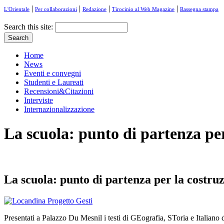
|
|
|
|
L'Orientale
Per collaborazioni
Redazione
Tirocinio al Web Magazine
Rassegna stampa
Search this site:
Home
News
Eventi e convegni
Studenti e Laureati
Recensioni&Citazioni
Interviste
Internazionalizzazione
La scuola: punto di partenza per
La scuola: punto di partenza per la costruz
Presentati a Palazzo Du Mesnil i testi di GEografia, SToria e Italiano d