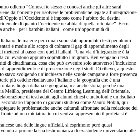
tro odierno “Conosci te stesso e conosci anche gli altri: sarai
iene dall’oriente per risolvere le problematiche legate all’integrazione
ll’Oppio e l’Occidente si è imposto come l’arbitro dei destini
identale di quanto l’occidente ne abbia di quella orientale”. Ecco
ma anche - per i bambini italiani - come un’opportunità di
iano: le materie per i quali sono stati approntati i testi per alunni
ementari e medie allo scopo di colmare il gap di apprendimento degli
di mettersi al passo con quelli italiani. “Una via d’integrazione è la
da cui evadono appunto soprattutto i migranti. Ben vengano i testi
ritti di cittadinanza, cosa che può avvenire solo attraverso l’inclusione
ltà di apprendimento e di prosecuzione negli studi. Di rilievo, a questo
etto stavo svolgendo un’inchiesta nelle scuole campane a forte presenza
rie più ostiche risultavano l’italiano e la geografia che è una
prontare: lingua italiana e geografia, ma anche storia, perché una
ia Melillo, presidente del Centro Lifelong Learning dell’Orientale,
aborazione di testi adatti agli alunni cinesi e arabofoni è un risultato
on secondario l’apporto di giovani studiosi come Mauro Nobili, qui
piegare le problematiche anche culturali affrontate nella redazione dei
fronte ad una miniatura in cui veniva rappresentato il profeta si è
rancese una delle lingue ufficiali, si esprimono però quasi
rvenuto a portare la sua testimonianza di ex-studente universitario alle