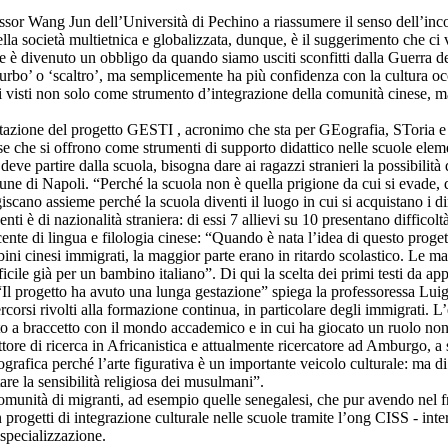
sor Wang Jun dell’Università di Pechino a riassumere il senso dell’incon
la società multietnica e globalizzata, dunque, è il suggerimento che ci v
e è divenuto un obbligo da quando siamo usciti sconfitti dalla Guerra de
urbo’ o ‘scaltro’, ma semplicemente ha più confidenza con la cultura occ
nesi visti non solo come strumento d’integrazione della comunità cinese, 
tazione del progetto GESTI , acronimo che sta per GEografia, SToria e Ital
inese che si offrono come strumenti di supporto didattico nelle scuole el
eve partire dalla scuola, bisogna dare ai ragazzi stranieri la possibilità 
ne di Napoli. “Perché la scuola non è quella prigione da cui si evade, 
iscano assieme perché la scuola diventi il luogo in cui si acquistano i di
enti è di nazionalità straniera: di essi 7 allievi su 10 presentano diffico
cente di lingua e filologia cinese: “Quando è nata l’idea di questo prog
 cinesi immigrati, la maggior parte erano in ritardo scolastico. Le mate
ficile già per un bambino italiano”. Di qui la scelta dei primi testi da ap
Il progetto ha avuto una lunga gestazione” spiega la professoressa Luig
orsi rivolti alla formazione continua, in particolare degli immigrati. L’el
orato a braccetto con il mondo accademico e in cui ha giocato un ruolo n
ore di ricerca in Africanistica e attualmente ricercatore ad Amburgo, a s
rafica perché l’arte figurativa è un importante veicolo culturale: ma di 
are la sensibilità religiosa dei musulmani”.
comunità di migranti, ad esempio quelle senegalesi, che pur avendo nel f
n progetti di integrazione culturale nelle scuole tramite l’ong CISS - inte
 specializzazione.