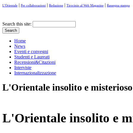
|
|
|
|
L'Orientale
Per collaborazioni
Redazione
Tirocinio al Web Magazine
Rassegna stampa
Search this site:
Home
News
Eventi e convegni
Studenti e Laureati
Recensioni&Citazioni
Interviste
Internazionalizzazione
L'Orientale insolito e misterioso
L'Orientale insolito e m