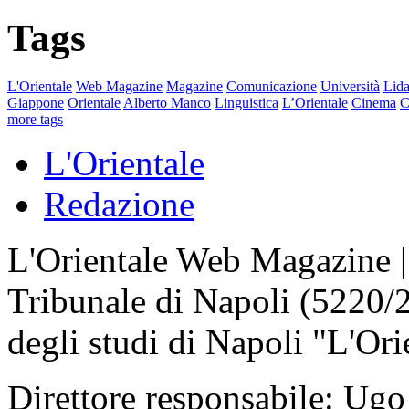
Tags
L'Orientale
Web Magazine
Magazine
Comunicazione
Università
Lida
Giappone
Orientale
Alberto Manco
Linguistica
L’Orientale
Cinema
C
more tags
L'Orientale
Redazione
L'Orientale Web Magazine | T
Tribunale di Napoli (5220/
degli studi di Napoli "L'Ori
Direttore responsabile: Ugo