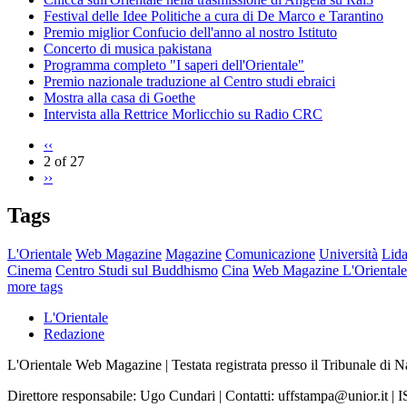
Festival delle Idee Politiche a cura di De Marco e Tarantino
Premio miglior Confucio dell'anno al nostro Istituto
Concerto di musica pakistana
Programma completo "I saperi dell'Orientale"
Premio nazionale traduzione al Centro studi ebraici
Mostra alla casa di Goethe
Intervista alla Rettrice Morlicchio su Radio CRC
‹‹
2 of 27
››
Tags
L'Orientale
Web Magazine
Magazine
Comunicazione
Università
Lida
Cinema
Centro Studi sul Buddhismo
Cina
Web Magazine L'Orientale
more tags
L'Orientale
Redazione
L'Orientale Web Magazine | Testata registrata presso il Tribunale di 
Direttore responsabile: Ugo Cundari | Contatti: uffstampa@unior.it 