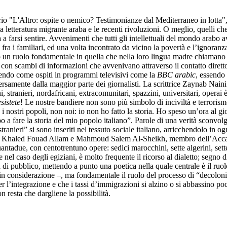
io "L'Altro: ospite o nemico? Testimonianze dal Mediterraneo in lotta",
la letteratura migrante araba e le recenti rivoluzioni. O meglio, quelli c
 farsi sentire. Avvenimenti che tutti gli intellettuali del mondo arabo 
 fra i familiari, ed una volta incontrato da vicino la povertà e l’ignoranz
lto un ruolo fondamentale in quella che nella loro lingua madre chiaman
on scambi di informazioni che avvenivano attraverso il contatto diretto 
enendo come ospiti in programmi televisivi come la
BBC arabic
, essendo 
ersamente dalla maggior parte dei giornalisti. La scrittrice Zaynab Nain
, stranieri, nordafricani, extracomunitari, spazzini, universitari, operai è
sistete
! Le nostre bandiere non sono più simbolo di inciviltà e terrori
 nostri popoli, non noi: io non ho fatto la storia. Ho speso un’ora al g
 a fare la storia del mio popolo italiano”. Parole di una verità sconvol
tranieri” si sono inseriti nel tessuto sociale italiano, arricchendolo in o
am, Khaled Fouad Allam e Mahmoud Salem Al-Sheikh, membro dell’Accademia
tadue, con centotrentuno opere: sedici marocchini, sette algerini, sette i
 nel caso degli egiziani, è molto frequente il ricorso al dialetto; segno
di pubblico, mettendo a punto una poetica nella quale centrale è il ruolo
te in considerazione –, ma fondamentale il ruolo del processo di “decol
 l’integrazione e che i tassi d’immigrazioni si alzino o si abbassino poco
 resta che dargliene la possibilità.