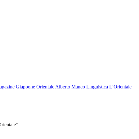
agazine
Giappone
Orientale
Alberto Manco
Linguistica
L’Orientale
Orientale"