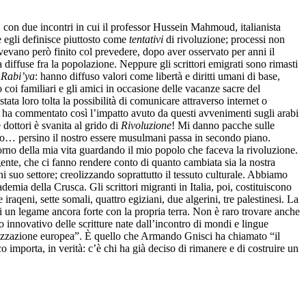
 con due incontri in cui il professor Hussein Mahmoud, italianista
he egli definisce piuttosto come
tentativi
di rivoluzione; processi non
avevano però finito col prevedere, dopo aver osservato per anni il
a diffuse fra la popolazione. Neppure gli scrittori emigrati sono rimasti
o
Rabi’ya
: hanno diffuso valori come libertà e diritti umani di base,
coi familiari e gli amici in occasione delle vacanze sacre del
stata loro tolta la possibilità di comunicare attraverso internet o
i ha commentato così l’impatto avuto da questi avvenimenti sugli arabi
 dottori è svanita al grido di
Rivoluzione
! Mi danno pacche sulle
smo… persino il nostro essere musulmani passa in secondo piano.
iorno della mia vita guardando il mio popolo che faceva la rivoluzione.
gente, che ci fanno rendere conto di quanto cambiata sia la nostra
gni suo settore; creolizzando soprattutto il tessuto culturale. Abbiamo
 della Crusca. Gli scrittori migranti in Italia, poi, costituiscono
raqeni, sette somali, quattro egiziani, due algerini, tre palestinesi. La
 di un legame ancora forte con la propria terra. Non è raro trovare anche
 innovativo delle scritture nate dall’incontro di mondi e lingue
onizzazione europea”. È quello che Armando Gnisci ha chiamato “il
 importa, in verità: c’è chi ha già deciso di rimanere e di costruire un