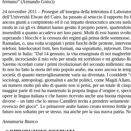
fermano” (Armando Gnisci)
24 novembre 2011 – Prosegue all’insegna della letteratura il Laborator
dell’Università Elwan del Cairo, ha passato al setaccio il rapporto fra 
ancora giunti a compimento ed il cui impatto democratico ancora tarda a
modo in cui gli ex dittatori hanno gestito il proprio potere, spartendolo
insensibili a quanto accadeva nei loro paesi. Molti di essi hanno svo
superando i blocchi e la censura dei regimi già prima delle sommosse, c
Ramadan, o, una volta scoppiati i primi fuochi delle proteste, interv
telefoni. Interlocutori forti, ben formati, ma soprattutto,
informati
. Div
presenti in Italia: “Dal 14 gennaio, la vita emarginata di noi maghrebini
spalle, incrociando il mio velo per strada mi sorridono e mi gridano
Re
Saremo ricordati come i primi rivoluzionari del secondo millennio; ma i
Io non ho fatto la storia del mio popolo arabo, ma sono ancora in tempo
società; di quanto meravigliosamente varia sia diventata. I cosiddetti “s
sociologi, antropologi, giornalisti e anche politici, come Magdi All
un numero molto più alto di quanto non si pensi, per un totale di cinquan
maggior parte di essi ha mantenuto la propria lingua d’origine e, specie
opere in lingua italiana e che hanno ricevuto anche una buona risposta 
diverse – un fatto che lo stesso Camilleri invita a prendere seriamen
rovescio del gioco”. Le primavere arabe hanno creato terreno fertile per
futuro non soltanto per se stesso, ma anche per la sua nuova patria. Non
Annamaria Bianco