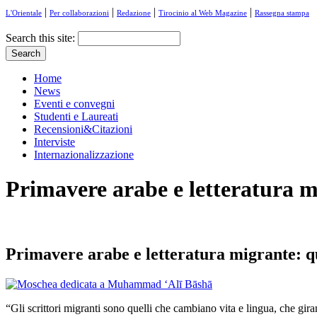
|
|
|
|
L'Orientale
Per collaborazioni
Redazione
Tirocinio al Web Magazine
Rassegna stampa
Search this site:
Home
News
Eventi e convegni
Studenti e Laureati
Recensioni&Citazioni
Interviste
Internazionalizzazione
Primavere arabe e letteratura 
Primavere arabe e letteratura migrante: q
“Gli scrittori migranti sono quelli che cambiano vita e lingua, che gir