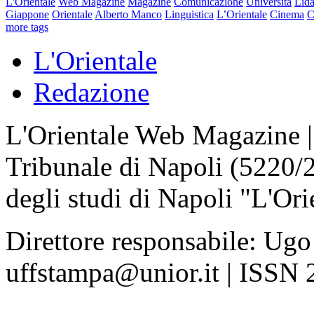
L'Orientale
Web Magazine
Magazine
Comunicazione
Università
Lida
Giappone
Orientale
Alberto Manco
Linguistica
L’Orientale
Cinema
C
more tags
L'Orientale
Redazione
L'Orientale Web Magazine | T
Tribunale di Napoli (5220/
degli studi di Napoli "L'Ori
Direttore responsabile: Ugo
uffstampa@unior.it | ISSN