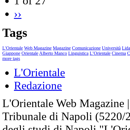
1 of 27
››
Tags
L'Orientale
Web Magazine
Magazine
Comunicazione
Università
Lida
Giappone
Orientale
Alberto Manco
Linguistica
L’Orientale
Cinema
C
more tags
L'Orientale
Redazione
L'Orientale Web Magazine | T
Tribunale di Napoli (5220/
degli studi di Napoli "L'Ori