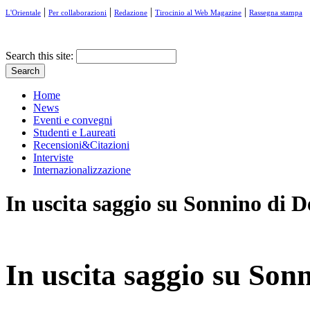
|
|
|
|
L'Orientale
Per collaborazioni
Redazione
Tirocinio al Web Magazine
Rassegna stampa
Search this site:
Home
News
Eventi e convegni
Studenti e Laureati
Recensioni&Citazioni
Interviste
Internazionalizzazione
In uscita saggio su Sonnino di D
In uscita saggio su Son