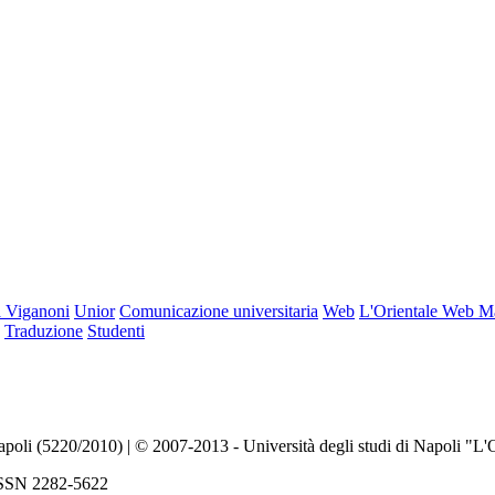
 Viganoni
Unior
Comunicazione universitaria
Web
L'Orientale Web M
Traduzione
Studenti
Napoli (5220/2010) | © 2007-2013 - Università degli studi di Napoli "L'
| ISSN 2282-5622