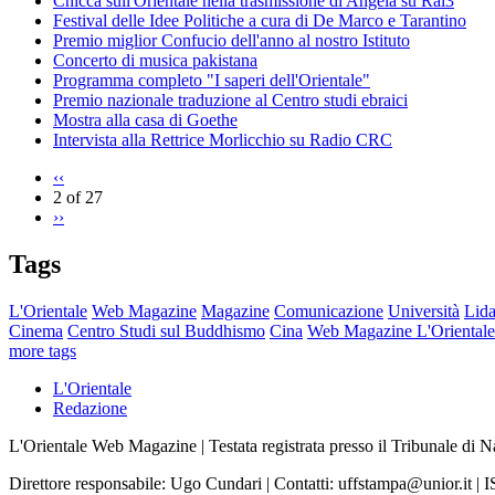
Chicca sull'Orientale nella trasmissione di Angela su Rai3
Festival delle Idee Politiche a cura di De Marco e Tarantino
Premio miglior Confucio dell'anno al nostro Istituto
Concerto di musica pakistana
Programma completo "I saperi dell'Orientale"
Premio nazionale traduzione al Centro studi ebraici
Mostra alla casa di Goethe
Intervista alla Rettrice Morlicchio su Radio CRC
‹‹
2 of 27
››
Tags
L'Orientale
Web Magazine
Magazine
Comunicazione
Università
Lida
Cinema
Centro Studi sul Buddhismo
Cina
Web Magazine L'Orientale
more tags
L'Orientale
Redazione
L'Orientale Web Magazine | Testata registrata presso il Tribunale di 
Direttore responsabile: Ugo Cundari | Contatti: uffstampa@unior.it 