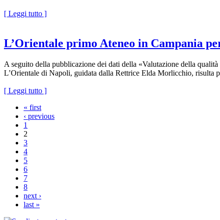
[ Leggi tutto ]
L’Orientale primo Ateneo in Campania per
A seguito della pubblicazione dei dati della «Valutazione della qualità
L’Orientale di Napoli, guidata dalla Rettrice Elda Morlicchio, risulta
[ Leggi tutto ]
« first
‹ previous
1
2
3
4
5
6
7
8
next ›
last »