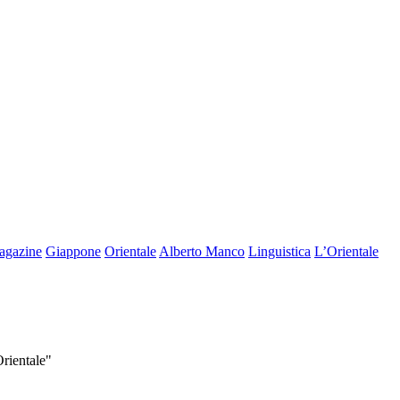
agazine
Giappone
Orientale
Alberto Manco
Linguistica
L’Orientale
Orientale"