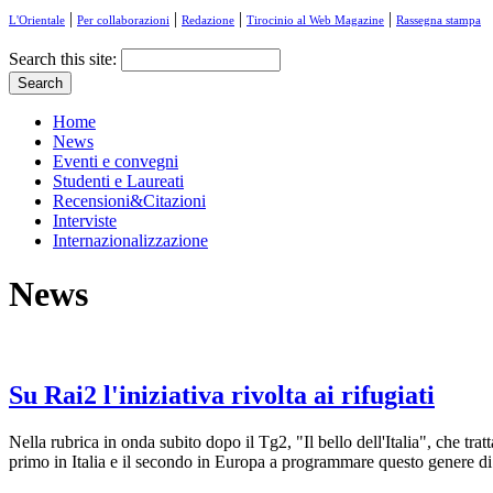
|
|
|
|
L'Orientale
Per collaborazioni
Redazione
Tirocinio al Web Magazine
Rassegna stampa
Search this site:
Home
News
Eventi e convegni
Studenti e Laureati
Recensioni&Citazioni
Interviste
Internazionalizzazione
News
Su Rai2 l'iniziativa rivolta ai rifugiati
Nella rubrica in onda subito dopo il Tg2, "Il bello dell'Italia", che tratt
primo in Italia e il secondo in Europa a programmare questo genere di 