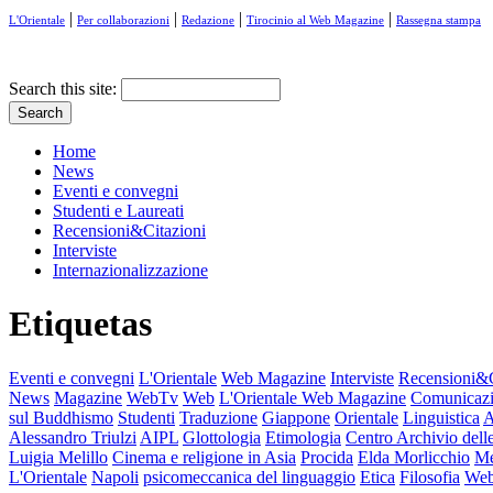
|
|
|
|
L'Orientale
Per collaborazioni
Redazione
Tirocinio al Web Magazine
Rassegna stampa
Search this site:
Home
News
Eventi e convegni
Studenti e Laureati
Recensioni&Citazioni
Interviste
Internazionalizzazione
Etiquetas
Eventi e convegni
L'Orientale
Web Magazine
Interviste
Recensioni&C
News
Magazine
WebTv
Web
L'Orientale Web Magazine
Comunicaz
sul Buddhismo
Studenti
Traduzione
Giappone
Orientale
Linguistica
A
Alessandro Triulzi
AIPL
Glottologia
Etimologia
Centro Archivio del
Luigia Melillo
Cinema e religione in Asia
Procida
Elda Morlicchio
Me
L'Orientale
Napoli
psicomeccanica del linguaggio
Etica
Filosofia
Web