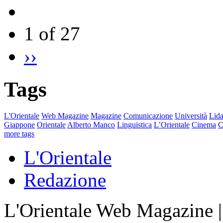
1 of 27
››
Tags
L'Orientale
Web Magazine
Magazine
Comunicazione
Università
Lida
Giappone
Orientale
Alberto Manco
Linguistica
L’Orientale
Cinema
C
more tags
L'Orientale
Redazione
L'Orientale Web Magazine | T