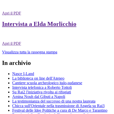
Apri il PDF
Intervista a Elda Morlicchio
Apri il PDF
Visualizza tutta la rassegna stampa
In archivio
Nasce I-Land
La biblioteca on line dell'Ateneo
Cantiere scuola archeologico italo-sudanese
Intervista telefonica a Roberto Tottoli
Su Rai2 l'iniziativa rivolta ai rifugiati
Amina Nouh dal Gibuti a Napoli
La testimonianza del successo di una nostra laureata
Chicca sull'Orientale nella trasmissione di Angela su Rai3
Festival delle Idee Politiche a cura di De Marco e Tarantino