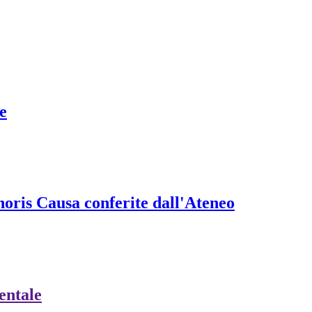
e
onoris Causa conferite dall'Ateneo
ientale