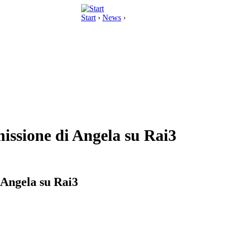
Start
›
News
›
missione di Angela su Rai3
i Angela su Rai3