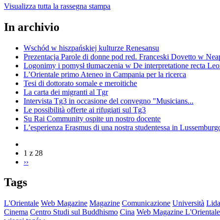
Visualizza tutta la rassegna stampa
In archivio
Wschód w hiszpańskiej kulturze Renesansu
Prezentacja Parole di donne pod red. Franceski Dovetto w Nea
Logonimy i pomysł tłumaczenia w De interpretatione recta Le
L’Orientale primo Ateneo in Campania per la ricerca
Tesi di dottorato somale e meroitiche
La carta dei migranti al Tgr
Intervista Tg3 in occasione del convegno "Musicians...
Le possibilità offerte ai rifugiati sul Tg3
Su Rai Community ospite un nostro docente
L’esperienza Erasmus di una nostra studentessa in Lussemburg
1 z 28
››
Tags
L'Orientale
Web Magazine
Magazine
Comunicazione
Università
Lida
Cinema
Centro Studi sul Buddhismo
Cina
Web Magazine L'Orientale