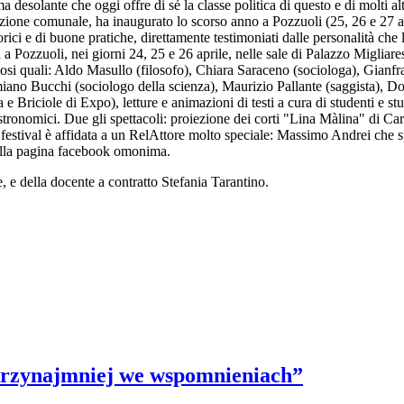
esolante che oggi offre di sé la classe politica di questo e di molti alt
ione comunale, ha inaugurato lo scorso anno a Pozzuoli (25, 26 e 27 apri
eorici e di buone pratiche, direttamente testimoniati dalle personalità che 
cora a Pozzuoli, nei giorni 24, 25 e 26 aprile, nelle sale di Palazzo Migli
osi quali: Aldo Masullo (filosofo), Chiara Saraceno (sociologa), Gianfra
imiano Bucchi (sociologo della scienza), Maurizio Pallante (saggista), 
a e Briciole di Expo), letture e animazioni di testi a cura di studenti e s
gastronomici. Due gli spettacoli: proiezione dei corti "Lina Màlina" di C
l festival è affidata a un RelAttore molto speciale: Massimo Andrei che
lla pagina facebook omonima.
, e della docente a contratto Stefania Tarantino.
 przynajmniej we wspomnieniach”