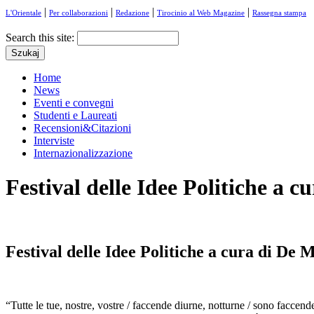
|
|
|
|
L'Orientale
Per collaborazioni
Redazione
Tirocinio al Web Magazine
Rassegna stampa
Search this site:
Home
News
Eventi e convegni
Studenti e Laureati
Recensioni&Citazioni
Interviste
Internazionalizzazione
Festival delle Idee Politiche a 
Festival delle Idee Politiche a cura di De
“Tutte le tue, nostre, vostre / faccende diurne, notturne / sono faccen