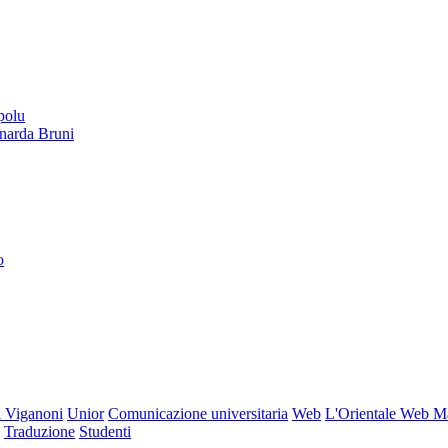
polu
onarda Bruni
o
 Viganoni
Unior
Comunicazione universitaria
Web
L'Orientale Web M
Traduzione
Studenti