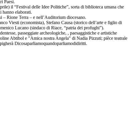
ri Paesi.
le) il “Festival delle Idee Politiche”, sorta di biblioteca umana che
li hanno elaborati.
aresi – Rione Terra – e nell’Auditorium diocesano.
nco Viesti (economista), Stefano Causa (storico dell’arte e figlio di
Domenico Lucano (sindaco di Riace, “patria dei profughi”).
tudentesse, passeggiate archeologiche, , paesaggistiche e artistiche
aroline Abtibol e "Amica nostra Angela" di Nadia Pizzuti; pièce teatrale
 spigherà Dicosaparliamoquandoparliamodidiritti.