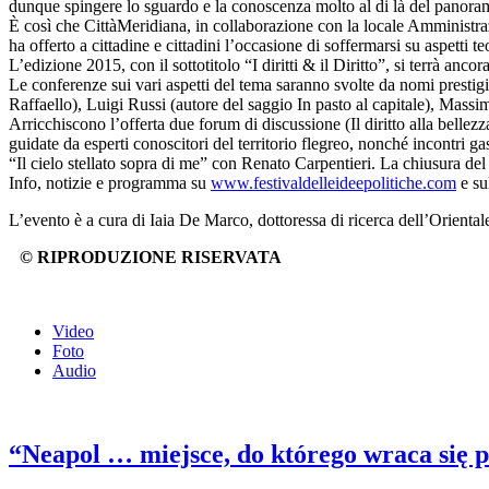
dunque spingere lo sguardo e la conoscenza molto al di là del panorama d
È così che CittàMeridiana, in collaborazione con la locale Amministraz
ha offerto a cittadine e cittadini l’occasione di soffermarsi su aspetti t
L’edizione 2015, con il sottotitolo “I diritti & il Diritto”, si terrà an
Le conferenze sui vari aspetti del tema saranno svolte da nomi prestigi
Raffaello), Luigi Russi (autore del saggio In pasto al capitale), Mass
Arricchiscono l’offerta due forum di discussione (Il diritto alla bellezz
guidate da esperti conoscitori del territorio flegreo, nonché incontri 
“Il cielo stellato sopra di me” con Renato Carpentieri. La chiusura de
Info, notizie e programma su
www.festivaldelleideepolitiche.com
e su
L’evento è a cura di Iaia De Marco, dottoressa di ricerca dell’Orientale
© RIPRODUZIONE RISERVATA
Video
Foto
Audio
“Neapol … miejsce, do którego wraca się