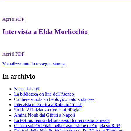
Apri il PDF
Intervista a Elda Morlicchio
Apri il PDF
Visualizza tutta la rassegna stampa
In archivio
Nasce I-Land
La biblioteca on line dell'Ateneo
Cantiere scuola archeologico italo-sudanese
Intervista telefonica a Roberto Tottoli
Su Rai2 l'iniziativa rivolta ai rifugiati
Amina Nouh dal Gibuti a Napoli
La testimonianza del successo di una nostra laureata
Chicca sull'Orientale nella trasmissione di Angela su Rai3
Festival delle Idee Politiche a cura di De Marco e Tarantino