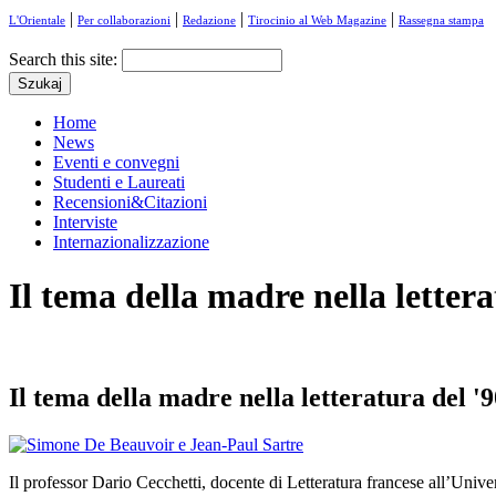
|
|
|
|
L'Orientale
Per collaborazioni
Redazione
Tirocinio al Web Magazine
Rassegna stampa
Search this site:
Home
News
Eventi e convegni
Studenti e Laureati
Recensioni&Citazioni
Interviste
Internazionalizzazione
Il tema della madre nella lettera
Il tema della madre nella letteratura del '
Il professor Dario Cecchetti, docente di Letteratura francese all’Unive