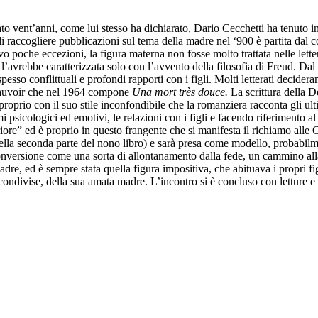
ato vent’anni, come lui stesso ha dichiarato, Dario Cecchetti ha tenuto in
di raccogliere pubblicazioni sul tema della madre nel ‘900 è partita dal 
 poche eccezioni, la figura materna non fosse molto trattata nelle lettera
 l’avrebbe caratterizzata solo con l’avvento della filosofia di Freud. D
pesso conflittuali e profondi rapporti con i figli. Molti letterati decider
Beauvoir che nel 1964 compone
Una mort très douce.
La scrittura della D
proprio con il suo stile inconfondibile che la romanziera racconta gli ult
 psicologici ed emotivi, le relazioni con i figli e facendo riferimento al 
riore” ed è proprio in questo frangente che si manifesta il richiamo alle
e nella seconda parte del nono libro) e sarà presa come modello, probabi
la conversione come una sorta di allontanamento dalla fede, un cammino 
 padre, ed è sempre stata quella figura impositiva, che abituava i propri fig
condivise, della sua amata madre. L’incontro si è concluso con letture