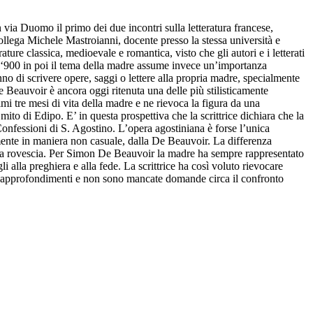
 via Duomo il primo dei due incontri sulla letteratura francese,
collega Michele Mastroianni, docente presso la stessa università e
ture classica, medioevale e romantica, visto che gli autori e i letterati
al ‘900 in poi il tema della madre assume invece un’importanza
anno di scrivere opere, saggi o lettere alla propria madre, specialmente
e Beauvoir è ancora oggi ritenuta una delle più stilisticamente
imi tre mesi di vita della madre e ne rievoca la figura da una
mito di Edipo. E’ in questa prospettiva che la scrittrice dichiara che la
 Confessioni di S. Agostino. L’opera agostiniana è forse l’unica
lmente in maniera non casuale, dalla De Beauvoir. La differenza
alla rovescia. Per Simon De Beauvoir la madre ha sempre rappresentato
li alla preghiera e alla fede. La scrittrice ha così voluto rievocare
 e approfondimenti e non sono mancate domande circa il confronto