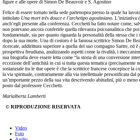
figure e alle opere di Simon De Beauvoir e S. Agostino
Felice di essere tornato nella sede partenopea presso la quale ha lavor
intitolato
Una mort très douce e l’archetipo agostiniano.
L’iniziativa 
anch’egli presente alla conferenza. Cecchetti ha fatto notare come, salvo
non potevano ancora conferirle quella rilevanza psicoanalitica che poi
fondamentale, sia per quanto riguarda la personalità della stessa che i s
dopo la sua morte. Una di costoro è la famosa scrittrice Simon De 
ricercate, addirittura superiore a quella del suo compagno Sartre, ed è 
prospettiva freudiana, analizzando aspetti come la rivalità, i meccanismi
sua biografia deve essere letta come “la storia di una conversione inte
eccezione dell’antichità in cui si tratta questa tematica (precisament
sostanziale tra le due opere è che la scrittrice francese concepisce 
la via spirituale, contrariamente alla via intellettuale personificata dal
un’importante pezzo della sua vita descrivendo abitudini, più o meno 
posto dal professore Cecchetti.
Marialberta Lamberti
© RIPRODUZIONE RISERVATA
Video
Foto
Audio