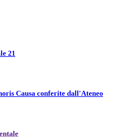
le 21
onoris Causa conferite dall'Ateneo
ientale