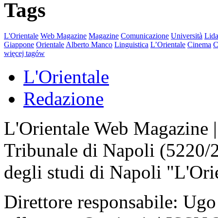
Tags
L'Orientale
Web Magazine
Magazine
Comunicazione
Università
Lida
Giappone
Orientale
Alberto Manco
Linguistica
L’Orientale
Cinema
C
więcej tagów
L'Orientale
Redazione
L'Orientale Web Magazine | T
Tribunale di Napoli (5220/
degli studi di Napoli "L'Ori
Direttore responsabile: Ugo