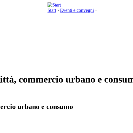
Start
›
Eventi e convegni
›
Città, commercio urbano e consu
mercio urbano e consumo