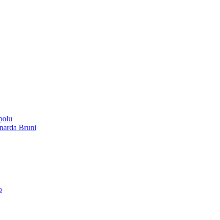
polu
onarda Bruni
o