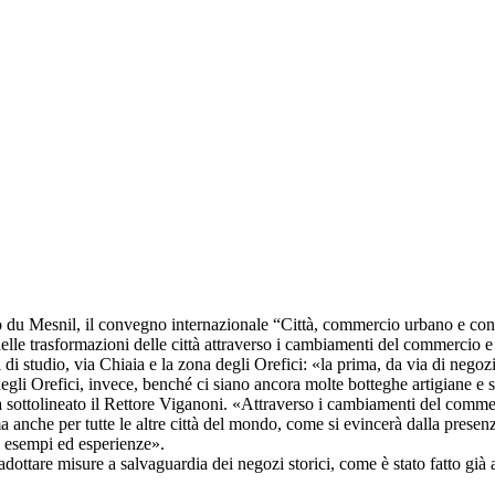
azzo du Mesnil, il convegno internazionale “Città, commercio urbano e c
elle trasformazioni delle città attraverso i cambiamenti del commercio e
 di studio, via Chiaia e la zona degli Orefici: «la prima, da via di negoz
gli Orefici, invece, benché ci siano ancora molte botteghe artigiane e sia
ha sottolineato il Rettore Viganoni. «Attraverso i cambiamenti del comm
anche per tutte le altre città del mondo, come si evincerà dalla presenz
i esempi ed esperienze».
adottare misure a salvaguardia dei negozi storici, come è stato fatto già 