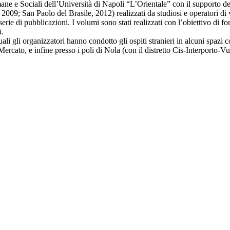
ane e Sociali dell’Università di Napoli “L’Orientale” con il supporto d
 2009; San Paolo del Brasile, 2012) realizzati da studiosi e operatori di
 serie di pubblicazioni. I volumi sono stati realizzati con l’obiettivo di f
à.
i gli organizzatori hanno condotto gli ospiti stranieri in alcuni spazi c
ercato, e infine presso i poli di Nola (con il distretto Cis-Interporto-Vu