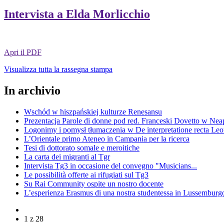
Intervista a Elda Morlicchio
Apri il PDF
Visualizza tutta la rassegna stampa
In archivio
Wschód w hiszpańskiej kulturze Renesansu
Prezentacja Parole di donne pod red. Franceski Dovetto w Nea
Logonimy i pomysł tłumaczenia w De interpretatione recta Le
L’Orientale primo Ateneo in Campania per la ricerca
Tesi di dottorato somale e meroitiche
La carta dei migranti al Tgr
Intervista Tg3 in occasione del convegno "Musicians...
Le possibilità offerte ai rifugiati sul Tg3
Su Rai Community ospite un nostro docente
L’esperienza Erasmus di una nostra studentessa in Lussemburg
1 z 28