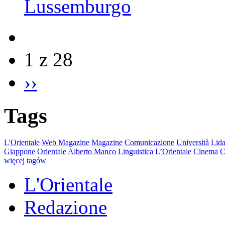
Lussemburgo
1 z 28
››
Tags
L'Orientale
Web Magazine
Magazine
Comunicazione
Università
Lida
Giappone
Orientale
Alberto Manco
Linguistica
L’Orientale
Cinema
C
więcej tagów
L'Orientale
Redazione