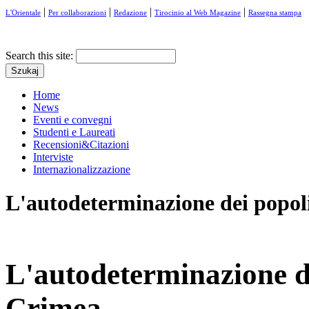
|
|
|
|
L'Orientale
Per collaborazioni
Redazione
Tirocinio al Web Magazine
Rassegna stampa
Search this site:
Home
News
Eventi e convegni
Studenti e Laureati
Recensioni&Citazioni
Interviste
Internazionalizzazione
L'autodeterminazione dei popoli
L'autodeterminazione dei
Crimea