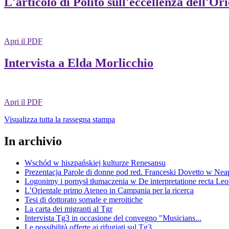
L'articolo di Polito sull'eccellenza dell'Or
Apri il PDF
Intervista a Elda Morlicchio
Apri il PDF
Visualizza tutta la rassegna stampa
In archivio
Wschód w hiszpańskiej kulturze Renesansu
Prezentacja Parole di donne pod red. Franceski Dovetto w Nea
Logonimy i pomysł tłumaczenia w De interpretatione recta Le
L’Orientale primo Ateneo in Campania per la ricerca
Tesi di dottorato somale e meroitiche
La carta dei migranti al Tgr
Intervista Tg3 in occasione del convegno "Musicians...
Le possibilità offerte ai rifugiati sul Tg3