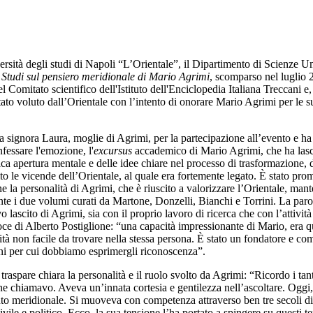
rsità degli studi di Napoli “L’Orientale”, il Dipartimento di Scienze U
 Studi sul pensiero meridionale di Mario Agrimi
, scomparso nel luglio 
l Comitato scientifico dell'Istituto dell'Enciclopedia Italiana Treccani e, 
stato voluto dall’Orientale con l’intento di onorare Mario Agrimi per le s
la signora Laura, moglie di Agrimi, per la partecipazione all’evento e ha
fessare l'emozione, l'
excursus
accademico di Mario Agrimi, che ha lasci
ca apertura mentale e delle idee chiare nel processo di trasformazione,
o le vicende dell’Orientale, al quale era fortemente legato. È stato promo
ne la personalità di Agrimi, che è riuscito a valorizzare l’Orientale, m
nente i due volumi curati da Martone, Donzelli, Bianchi e Torrini. La pa
 lascito di Agrimi, sia con il proprio lavoro di ricerca che con l’attività
ce di Alberto Postiglione: “una capacità impressionante di Mario, era que
 non facile da trovare nella stessa persona. È stato un fondatore e compa
zioni per cui dobbiamo esprimergli riconoscenza”.
traspare chiara la personalità e il ruolo svolto da Agrimi: “Ricordo i tan
o che chiamavo. Aveva un’innata cortesia e gentilezza nell’ascoltare. Og
nto meridionale. Si muoveva con competenza attraverso ben tre secoli di 
ile e politico. Ecco, la sua tensione l’ha portato a spingere su questi te