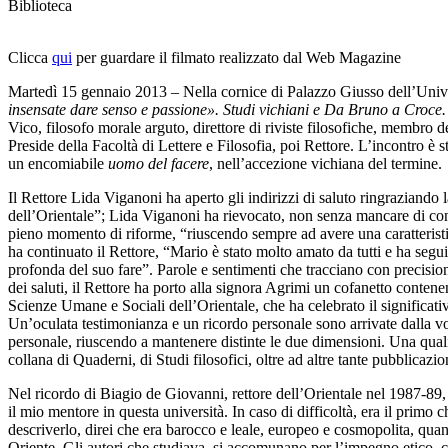
Biblioteca
Clicca
qui
per guardare il filmato realizzato dal Web Magazine
Martedì 15 gennaio 2013 – Nella cornice di Palazzo Giusso dell’Unive
insensate dare senso e passione». Studi vichiani e Da Bruno a Croce.
Vico, filosofo morale arguto, direttore di riviste filosofiche, membro de
Preside della Facoltà di Lettere e Filosofia, poi Rettore. L’incontro è 
un encomiabile
uomo del facere
, nell’accezione vichiana del termine.
Il Rettore Lida Viganoni ha aperto gli indirizzi di saluto ringraziando 
dell’Orientale”; Lida Viganoni ha rievocato, non senza mancare di con
pieno momento di riforme, “riuscendo sempre ad avere una caratteristi
ha continuato il Rettore, “Mario è stato molto amato da tutti e ha seguit
profonda del suo fare”. Parole e sentimenti che tracciano con precisio
dei saluti, il Rettore ha porto alla signora Agrimi un cofanetto conte
Scienze Umane e Sociali dell’Orientale, che ha celebrato il significativo
Un’oculata testimonianza e un ricordo personale sono arrivate dalla vo
personale, riuscendo a mantenere distinte le due dimensioni. Una qualità
collana di Quaderni, di Studi filosofici, oltre ad altre tante pubblica
Nel ricordo di Biagio de Giovanni, rettore dell’Orientale nel 1987-89, 
il mio mentore in questa università. In caso di difficoltà, era il prim
descriverlo, direi che era barocco e leale, europeo e cosmopolita, qua
Oriente. Gli autori che studiava, si accomunano per l’impegno etico, civ