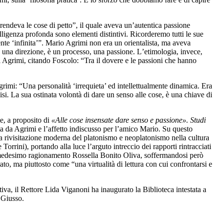
rendeva le cose di petto”, il quale aveva un’autentica passione
elligenza profonda sono elementi distintivi. Ricorderemo tutti le sue
ente ‘infinita’”. Mario Agrimi non era un orientalista, ma aveva
ha una direzione, è un processo, una passione. L’etimologia, invece,
di Agrimi, citando Foscolo: “Tra il dovere e le passioni che hanno
Agrimi: “Una personalità ‘irrequieta’ ed intellettualmente dinamica. Era
isi. La sua ostinata volontà di dare un senso alle cose, è una chiave di
le, a proposito di
«Alle cose insensate dare senso e passione». Studi
tta da Agrimi e l’affetto indiscusso per l’amico Mario. Su questo
ua rivisitazione moderna del platonismo e neoplatonismo nella cultura
 Torrini), portando alla luce l’arguto intreccio dei rapporti rintracciati
to medesimo ragionamento Rossella Bonito Oliva, soffermandosi però
rato, ma piuttosto come “una virtualità di lettura con cui confrontarsi e
iva, il Rettore Lida Viganoni ha inaugurato la Biblioteca intestata a
 Giusso.