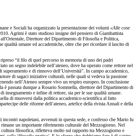
mane e Sociali ha organizzato la presentazione dei volumi
«Alle cose
2010. Agrimi è stato studioso insigne del pensiero di Giambattista
all'Orientale, Direttore del Dipartimento di Filosofia e Politica,
ue qualità umane ed accademiche, oltre che per ricordare il lascito di
 ripreso “il filo di quel percorso in memoria di uno dei padri
ato un segno indelebile nell’ateneo, dove ha operato come rettore nel
 di superamento e di rinnovo dell’Università”. In campo accademico,
tore di sagaci iniziative culturali, nelle quali si vedeva la passione
antenendo nell’Ateneo sempre vivo un respiro europeo. In conclusione
rola è passata dunque a Rosario Sommella, direttore del Dipartimento di
 di insegnamento e infine di rettore, sia per le sue qualità umane.
lla di muoversi dalla politica accademico-scientifica al fatto
rtecipe delle riforme dell’ateneo, artefice della rivista Annali e della
ti incontri napoletani, avvenuti in questa sede, e confesso che Mario fu
gi, rimane un importante riferimento culturale del Mezzogiorno. Nel
cultura filosofica, rifletteva molto sul rapporto tra Mezzogiorno e
mi, sulla ‘filosofia pratica’. E lo sforzo che dobbiamo fare è di capire