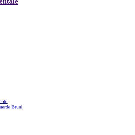
ientale
polu
onarda Bruni