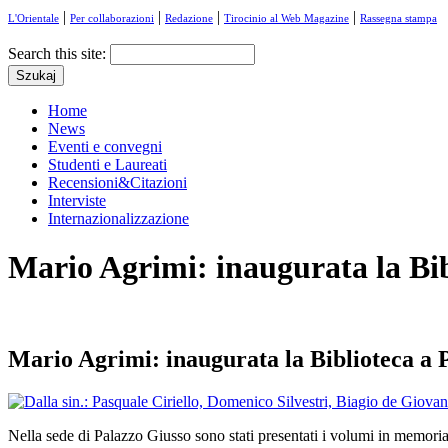
|
|
|
|
L'Orientale
Per collaborazioni
Redazione
Tirocinio al Web Magazine
Rassegna stampa
Search this site:
Home
News
Eventi e convegni
Studenti e Laureati
Recensioni&Citazioni
Interviste
Internazionalizzazione
Mario Agrimi: inaugurata la Bib
Mario Agrimi: inaugurata la Biblioteca a 
Nella sede di Palazzo Giusso sono stati presentati i volumi in memoria