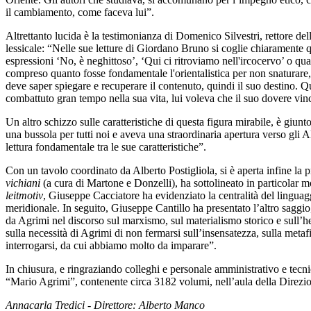
il cambiamento, come faceva lui”.
Altrettanto lucida è la testimonianza di Domenico Silvestri, rettore d
lessicale: “Nelle sue letture di Giordano Bruno si coglie chiaramente qu
espressioni ‘No, è neghittoso’, ‘Qui ci ritroviamo nell'ircocervo’ o qu
compreso quanto fosse fondamentale l'orientalistica per non snaturare, 
deve saper spiegare e recuperare il contenuto, quindi il suo destino. Q
combattuto gran tempo nella sua vita, lui voleva che il suo dovere vin
Un altro schizzo sulle caratteristiche di questa figura mirabile, è giun
una bussola per tutti noi e aveva una straordinaria apertura verso gli A
lettura fondamentale tra le sue caratteristiche”.
Con un tavolo coordinato da Alberto Postigliola, si è aperta infine la 
vichiani
(a cura di Martone e Donzelli), ha sottolineato in particolar m
leitmotiv
, Giuseppe Cacciatore ha evidenziato la centralità del lingua
meridionale. In seguito, Giuseppe Cantillo ha presentato l’altro saggi
da Agrimi nel discorso sul marxismo, sul materialismo storico e sull’
sulla necessità di Agrimi di non fermarsi sull’insensatezza, sulla metafi
interrogarsi, da cui abbiamo molto da imparare”.
In chiusura, e ringraziando colleghi e personale amministrativo e tecni
“Mario Agrimi”, contenente circa 3182 volumi, nell’aula della Direzio
Annacarla Tredici - Direttore: Alberto Manco