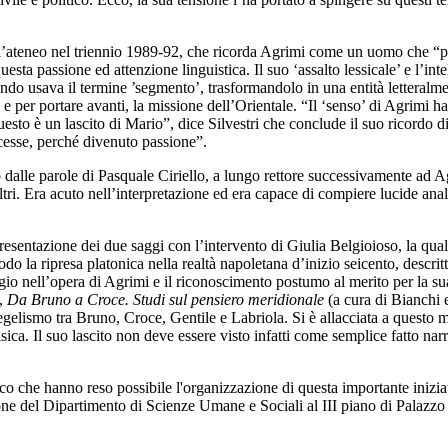
ell’ateneo nel triennio 1989-92, che ricorda Agrimi come un uomo che “p
esta passione ed attenzione linguistica. Il suo ‘assalto lessicale’ e l’int
ando usava il termine ’segmento’, trasformandolo in una entità letteralm
e per portare avanti, la missione dell’Orientale. “Il ‘senso’ di Agrimi 
uesto è un lascito di Mario”, dice Silvestri che conclude il suo ricordo 
cesse, perché divenuto passione”.
to dalle parole di Pasquale Ciriello, a lungo rettore successivamente ad 
ltri. Era acuto nell’interpretazione ed era capace di compiere lucide anal
presentazione dei due saggi con l’intervento di Giulia Belgioioso, la qua
odo la ripresa platonica nella realtà napoletana d’inizio seicento, descri
ggio nell’opera di Agrimi e il riconoscimento postumo al merito per la s
o,
Da Bruno a Croce. Studi sul pensiero meridionale
(a cura di Bianchi e
hegelismo tra Bruno, Croce, Gentile e Labriola. Si è allacciata a ques
sica. Il suo lascito non deve essere visto infatti come semplice fatto nar
co che hanno reso possibile l'organizzazione di questa importante iniziat
ne del Dipartimento di Scienze Umane e Sociali al III piano di Palazzo