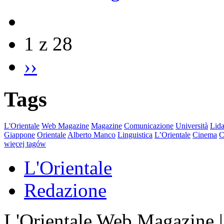
1 z 28
››
Tags
L'Orientale
Web Magazine
Magazine
Comunicazione
Università
Lida
Giappone
Orientale
Alberto Manco
Linguistica
L’Orientale
Cinema
C
więcej tagów
L'Orientale
Redazione
L'Orientale Web Magazine | T