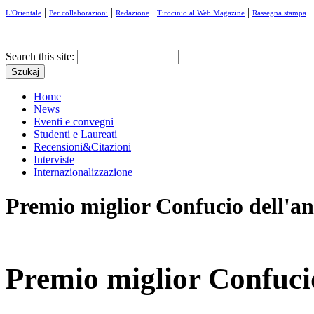
|
|
|
|
L'Orientale
Per collaborazioni
Redazione
Tirocinio al Web Magazine
Rassegna stampa
Search this site:
Home
News
Eventi e convegni
Studenti e Laureati
Recensioni&Citazioni
Interviste
Internazionalizzazione
Premio miglior Confucio dell'ann
Premio miglior Confucio