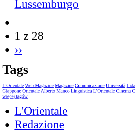
Lussemburgo
1 z 28
››
Tags
L'Orientale
Web Magazine
Magazine
Comunicazione
Università
Lida
Giappone
Orientale
Alberto Manco
Linguistica
L’Orientale
Cinema
C
więcej tagów
L'Orientale
Redazione