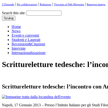
|
|
|
|
L'Orientale
Per collaborazioni
Redazione
Tirocinio al Web Magazine
Rassegna stampa
Search this site:
Home
News
Eventi e convegni
Studenti e Laureati
Recensioni&Citazioni
Interviste
Internazionalizzazione
Scrittureletture tedesche: l’inc
Scrittureletture tedesche: l’incontro con 
Napoli, 17 Gennaio 2013 – Presso l’Istituto Italiano per gli Studi Filosof