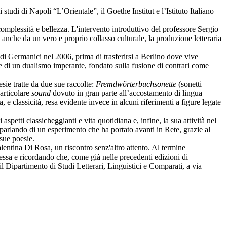
studi di Napoli “L’Orientale”, il Goethe Institut e l’Istituto Italiano
omplessità e bellezza. L'intervento introduttivo del professore Sergio
anche da un vero e proprio collasso culturale, la produzione letteraria
di Germanici nel 2006, prima di trasferirsi a Berlino dove vive
 di un dualismo imperante, fondato sulla fusione di contrari come
esie tratte da due sue raccolte:
Fremdwörterbuchsonette
(sonetti
articolare
sound
dovuto in gran parte all’accostamento di lingua
 e classicità, resa evidente invece in alcuni riferimenti a figure legate
spetti classicheggianti e vita quotidiana e, infine, la sua attività nel
parlando di un esperimento che ha portato avanti in Rete, grazie al
 sue poesie.
alentina Di Rosa, un riscontro senz'altro attento. Al termine
etessa e ricordando che, come già nelle precedenti edizioni di
 il Dipartimento di Studi Letterari, Linguistici e Comparati, a via