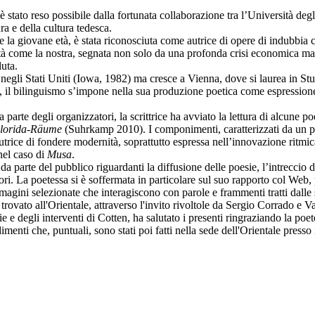
tato reso possibile dalla fortunata collaborazione tra l’Università degli 
ra e della cultura tedesca.
la giovane età, è stata riconosciuta come autrice di opere di indubbia c
età come la nostra, segnata non solo da una profonda crisi economica ma 
luta.
negli Stati Uniti (Iowa, 1982) ma cresce a Vienna, dove si laurea in Stu
, il bilinguismo s’impone nella sua produzione poetica come espressione
arte degli organizzatori, la scrittrice ha avviato la lettura di alcune po
lorida-Räume
(Suhrkamp 2010). I componimenti, caratterizzati da un p
trice di fondere modernità, soprattutto espressa nell’innovazione ritmica,
 nel caso di
Musa
.
 parte del pubblico riguardanti la diffusione delle poesie, l’intreccio di a
ri. La poetessa si è soffermata in particolare sul suo rapporto col Web, 
mmagini selezionate che interagiscono con parole e frammenti tratti dalle
rovato all'Orientale, attraverso l'invito rivoltole da Sergio Corrado e V
sie e degli interventi di Cotten, ha salutato i presenti ringraziando la po
imenti che, puntuali, sono stati poi fatti nella sede dell'Orientale presso