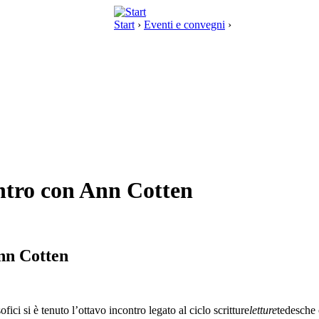
Start
›
Eventi e convegni
›
ontro con Ann Cotten
Ann Cotten
ici si è tenuto l’ottavo incontro legato al ciclo scritture
letture
tedesche