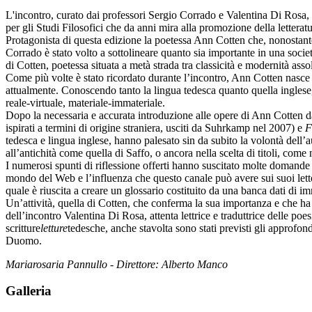
L'incontro, curato dai professori Sergio Corrado e Valentina Di Rosa, è s
per gli Studi Filosofici che da anni mira alla promozione della letteratu
Protagonista di questa edizione la poetessa Ann Cotten che, nonostante 
Corrado è stato volto a sottolineare quanto sia importante in una soci
di Cotten, poetessa situata a metà strada tra classicità e modernità asso
Come più volte è stato ricordato durante l’incontro, Ann Cotten nasce 
attualmente. Conoscendo tanto la lingua tedesca quanto quella inglese
reale-virtuale, materiale-immateriale.
Dopo la necessaria e accurata introduzione alle opere di Ann Cotten da p
ispirati a termini di origine straniera, usciti da Suhrkamp nel 2007) e
F
tedesca e lingua inglese, hanno palesato sin da subito la volontà dell’au
all’antichità come quella di Saffo, o ancora nella scelta di titoli, come
I numerosi spunti di riflessione offerti hanno suscitato molte domande da
mondo del Web e l’influenza che questo canale può avere sui suoi letto
quale è riuscita a creare un glossario costituito da una banca dati di i
Un’attività, quella di Cotten, che conferma la sua importanza e che ha t
dell’incontro Valentina Di Rosa, attenta lettrice e traduttrice delle poe
scritture
letture
tedesche, anche stavolta sono stati previsti gli approfond
Duomo.
Mariarosaria Pannullo - Direttore: Alberto Manco
Galleria