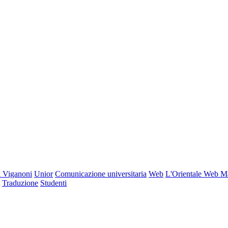
 Viganoni
Unior
Comunicazione universitaria
Web
L'Orientale Web M
Traduzione
Studenti