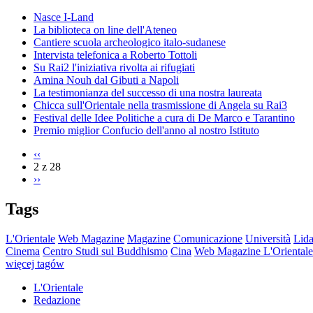
Nasce I-Land
La biblioteca on line dell'Ateneo
Cantiere scuola archeologico italo-sudanese
Intervista telefonica a Roberto Tottoli
Su Rai2 l'iniziativa rivolta ai rifugiati
Amina Nouh dal Gibuti a Napoli
La testimonianza del successo di una nostra laureata
Chicca sull'Orientale nella trasmissione di Angela su Rai3
Festival delle Idee Politiche a cura di De Marco e Tarantino
Premio miglior Confucio dell'anno al nostro Istituto
‹‹
2 z 28
››
Tags
L'Orientale
Web Magazine
Magazine
Comunicazione
Università
Lida
Cinema
Centro Studi sul Buddhismo
Cina
Web Magazine L'Orientale
więcej tagów
L'Orientale
Redazione