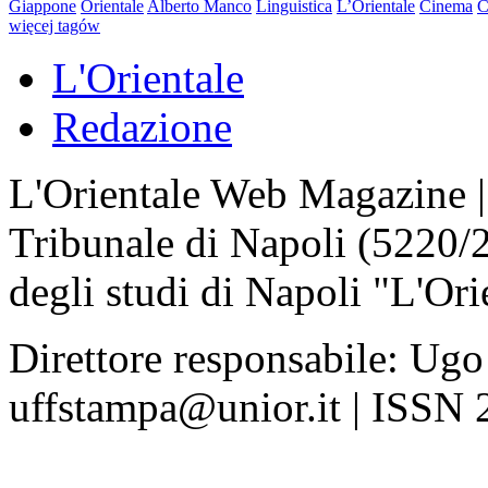
Giappone
Orientale
Alberto Manco
Linguistica
L’Orientale
Cinema
C
więcej tagów
L'Orientale
Redazione
L'Orientale Web Magazine | T
Tribunale di Napoli (5220/
degli studi di Napoli "L'Ori
Direttore responsabile: Ugo
uffstampa@unior.it | ISSN