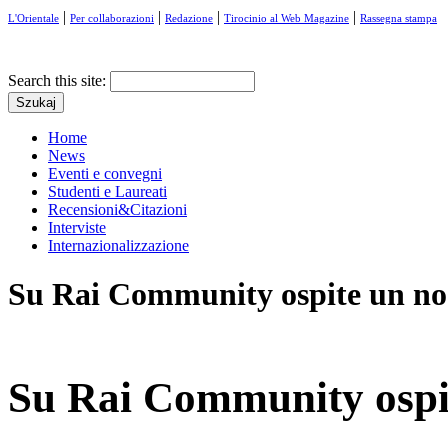
|
|
|
|
L'Orientale
Per collaborazioni
Redazione
Tirocinio al Web Magazine
Rassegna stampa
Search this site:
Home
News
Eventi e convegni
Studenti e Laureati
Recensioni&Citazioni
Interviste
Internazionalizzazione
Su Rai Community ospite un no
Su Rai Community ospit