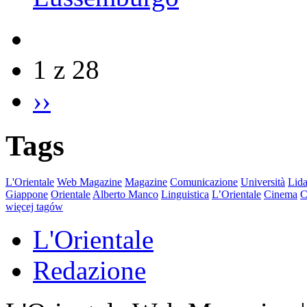
1 z 28
››
Tags
L'Orientale
Web Magazine
Magazine
Comunicazione
Università
Lida
Giappone
Orientale
Alberto Manco
Linguistica
L’Orientale
Cinema
C
więcej tagów
L'Orientale
Redazione