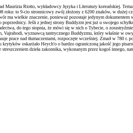
ad Maurizia Riotto, wykładowcy Języka i Literatury koreańskiej. Tem
8 roku: to 9-cio stronnicowy zwój złożony z 6200 znaków, w dużej cz
. Utwór ma wielkie znaczenie, ponieważ pozostaje jedynym dokumentem 
jego poprzednicy. Jeśli z jednej strony Buddyzm jest już u swojego schył
adectwa, do tego stopnia, że mówi się w nich o Tybecie, o zorastryźmi
m, Vajrabodi, wyznawcą tantrycznego Buddyzmu, który właśnie w owy
uje prace nad tłumaczeniami, rozpoczęte wcześniej. Zmarł w 780 r. po 
 krytyków oskarżało Heych'o o bardzo ograniczoną jakość jego pisarstw
 streszczeniem dzieła zakonnika, wykonanym przez kogoś innego, natom