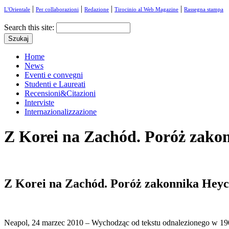
|
|
|
|
L'Orientale
Per collaborazioni
Redazione
Tirocinio al Web Magazine
Rassegna stampa
Search this site:
Home
News
Eventi e convegni
Studenti e Laureati
Recensioni&Citazioni
Interviste
Internazionalizzazione
Z Korei na Zachód. Poróż zako
Z Korei na Zachód. Poróż zakonnika Heyc
Neapol, 24 marzec 2010 – Wychodząc od tekstu odnalezionego w 190