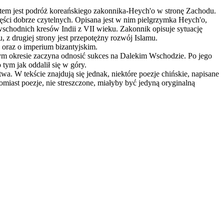
atem jest podróż koreańskiego zakonnika-Heych'o w stronę Zachodu.
ęści dobrze czytelnych. Opisana jest w nim pielgrzymka Heych'o,
wschodnich kresów Indii z VII wieku. Zakonnik opisuje sytuację
ku, z drugiej strony jest przepotężny rozwój Islamu.
e oraz o imperium bizantyjskim.
m okresie zaczyna odnosić sukces na Dalekim Wschodzie. Po jego
tym jak oddalił się w góry.
a. W tekście znajdują się jednak, niektóre poezje chińskie, napisane
iast poezje, nie streszczone, miałyby być jedyną oryginalną