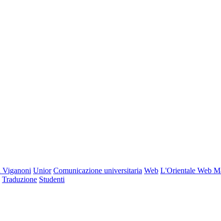
 Viganoni
Unior
Comunicazione universitaria
Web
L'Orientale Web M
Traduzione
Studenti