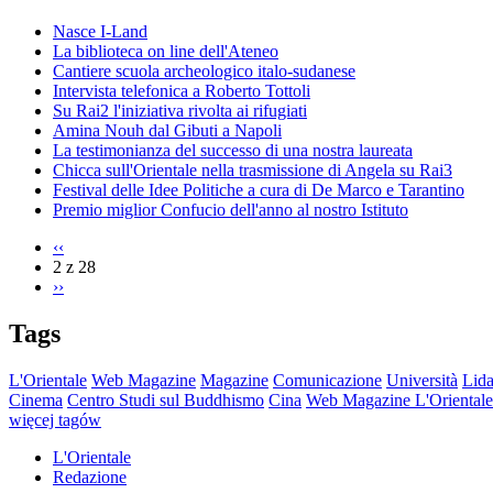
Nasce I-Land
La biblioteca on line dell'Ateneo
Cantiere scuola archeologico italo-sudanese
Intervista telefonica a Roberto Tottoli
Su Rai2 l'iniziativa rivolta ai rifugiati
Amina Nouh dal Gibuti a Napoli
La testimonianza del successo di una nostra laureata
Chicca sull'Orientale nella trasmissione di Angela su Rai3
Festival delle Idee Politiche a cura di De Marco e Tarantino
Premio miglior Confucio dell'anno al nostro Istituto
‹‹
2 z 28
››
Tags
L'Orientale
Web Magazine
Magazine
Comunicazione
Università
Lida
Cinema
Centro Studi sul Buddhismo
Cina
Web Magazine L'Orientale
więcej tagów
L'Orientale
Redazione