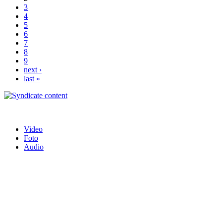
3
4
5
6
7
8
9
next ›
last »
Video
Foto
Audio