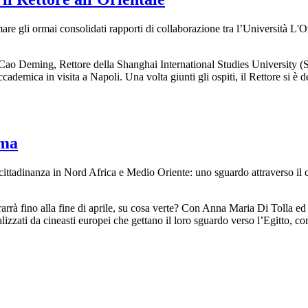
rmare gli ormai consolidati rapporti di collaborazione tra l’Università L'
 Cao Deming, Rettore della Shanghai International Studies University (S
demica in visita a Napoli. Una volta giunti gli ospiti, il Rettore si è de
ema
di cittadinanza in Nord Africa e Medio Oriente: uno sguardo attraverso i
rarrà fino alla fine di aprile, su cosa verte? Con Anna Maria Di Tolla e
izzati da cineasti europei che gettano il loro sguardo verso l’Egitto, c