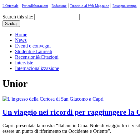
|
|
|
|
L'Orientale
Per collaborazioni
Redazione
Tirocinio al Web Magazine
Rassegna stampa
Search this site:
Home
News
Eventi e convegni
Studenti e Laureati
Recensioni&Citazioni
Interviste
Internazionalizzazione
Unior
Un viaggio nei ricordi per raggiungere la 
Capri: presentata la mostra “Italiani in Cina. Note di viaggio fra il vi
essere un punto di riferimento tra Occidente e Oriente”.