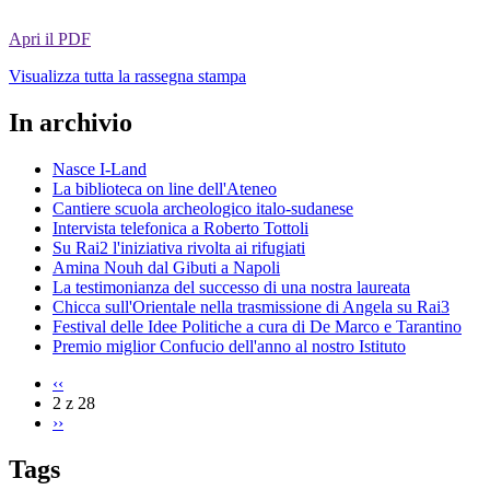
Apri il PDF
Visualizza tutta la rassegna stampa
In archivio
Nasce I-Land
La biblioteca on line dell'Ateneo
Cantiere scuola archeologico italo-sudanese
Intervista telefonica a Roberto Tottoli
Su Rai2 l'iniziativa rivolta ai rifugiati
Amina Nouh dal Gibuti a Napoli
La testimonianza del successo di una nostra laureata
Chicca sull'Orientale nella trasmissione di Angela su Rai3
Festival delle Idee Politiche a cura di De Marco e Tarantino
Premio miglior Confucio dell'anno al nostro Istituto
‹‹
2 z 28
››
Tags