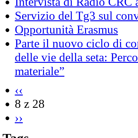
Intervista di Radio CRC 
Servizio del Tg3 sul con
Opportunità Erasmus
Parte il nuovo ciclo di c
delle vie della seta: Perc
materiale”
‹‹
8 z 28
››