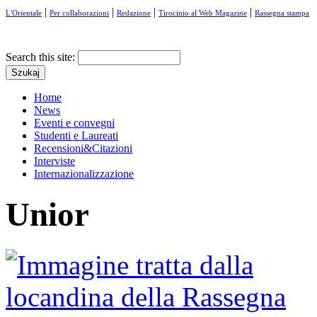
|
|
|
|
L'Orientale
Per collaborazioni
Redazione
Tirocinio al Web Magazine
Rassegna stampa
Search this site:
Home
News
Eventi e convegni
Studenti e Laureati
Recensioni&Citazioni
Interviste
Internazionalizzazione
Unior