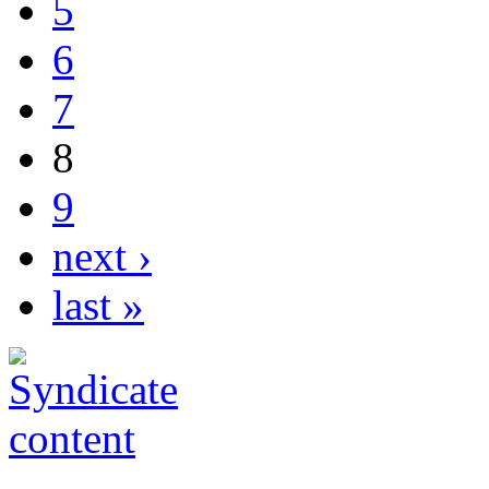
5
6
7
8
9
next ›
last »