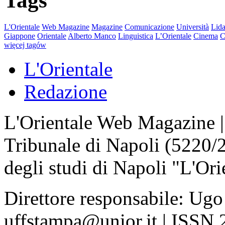
Tags
L'Orientale
Web Magazine
Magazine
Comunicazione
Università
Lida
Giappone
Orientale
Alberto Manco
Linguistica
L’Orientale
Cinema
C
więcej tagów
L'Orientale
Redazione
L'Orientale Web Magazine | T
Tribunale di Napoli (5220/
degli studi di Napoli "L'Ori
Direttore responsabile: Ugo
uffstampa@unior.it | ISSN