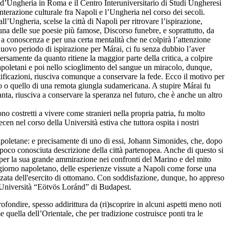
ia d’Ungheria in Roma e il Centro Interuniversitario di Studi Ungheresi
terazione culturale fra Napoli e l’Ungheria nel corso dei secoli.
’Ungheria, scelse la città di Napoli per ritrovare l’ispirazione,
una delle sue poesie più famose, Discorso funebre, e soprattutto, da
ne a conoscenza e per una certa mentalità che ne colpirà l’attenzione
nuovo periodo di ispirazione per Márai, ci fu senza dubbio l’aver
rsamente da quanto ritiene la maggior parte della critica, a colpire
napoletani e poi nello scioglimento del sangue un miracolo, dunque,
rtificazioni, riusciva comunque a conservare la fede. Ecco il motivo per
o o quello di una remota giungla sudamericana. A stupire Márai fu
nta, riusciva a conservare la speranza nel futuro, che è anche un altro
o costretti a vivere come stranieri nella propria patria, fu molto
en nel corso della Università estiva che tuttora ospita i nostri
 napoletane: e precisamente di uno di essi, Johann Simonides, che, dopo
e poco conosciuta descrizione della città partenopea. Anche di questo si
per la sua grande ammirazione nei confronti del Marino e del mito
ggiorno napoletano, delle esperienze vissute a Napoli come forse una
anzata dell'esercito di ottomano. Con soddisfazione, dunque, ho appreso
ll’Università “Eötvös Loránd” di Budapest.
ndire, spesso addirittura da (ri)scoprire in alcuni aspetti meno noti
quella dell’Orientale, che per tradizione costruisce ponti tra le