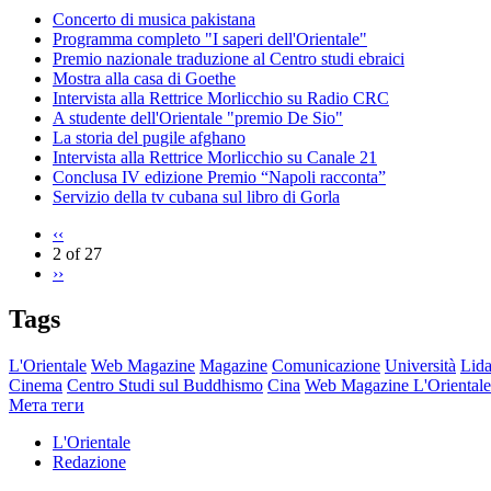
Concerto di musica pakistana
Programma completo "I saperi dell'Orientale"
Premio nazionale traduzione al Centro studi ebraici
Mostra alla casa di Goethe
Intervista alla Rettrice Morlicchio su Radio CRC
A studente dell'Orientale "premio De Sio"
La storia del pugile afghano
Intervista alla Rettrice Morlicchio su Canale 21
Conclusa IV edizione Premio “Napoli racconta”
Servizio della tv cubana sul libro di Gorla
‹‹
2 of 27
››
Tags
L'Orientale
Web Magazine
Magazine
Comunicazione
Università
Lida
Cinema
Centro Studi sul Buddhismo
Cina
Web Magazine L'Orientale
Мета теги
L'Orientale
Redazione