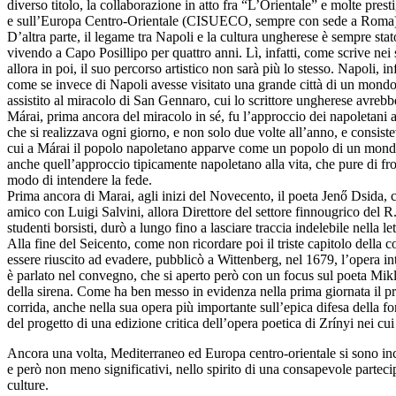
diverso titolo, la collaborazione in atto fra “L’Orientale” e molte pre
e sull’Europa Centro-Orientale (CISUECO, sempre con sede a Roma). Tra 
D’altra parte, il legame tra Napoli e la cultura ungherese è sempre sta
vivendo a Capo Posillipo per quattro anni. Lì, infatti, come scrive nei
allora in poi, il suo percorso artistico non sarà più lo stesso. Napoli, 
come se invece di Napoli avesse visitato una grande città di un mondo 
assistito al miracolo di San Gennaro, cui lo scrittore ungherese avrebb
Márai, prima ancora del miracolo in sé, fu l’approccio dei napoletani 
che si realizzava ogni giorno, e non solo due volte all’anno, e consist
cui a Márai il popolo napoletano apparve come un popolo di un mondo 
anche quell’approccio tipicamente napoletano alla vita, che pure di fr
modo di intendere la fede.
Prima ancora di Marai, agli inizi del Novecento, il poeta Jenő Dsida, c
amico con Luigi Salvini, allora Direttore del settore finnougrico del R.
studenti borsisti, durò a lungo fino a lasciare traccia indelebile nella le
Alla fine del Seicento, come non ricordare poi il triste capitolo della
essere riuscito ad evadere, pubblicò a Wittenberg, nel 1679, l’opera in
è parlato nel convegno, che si aperto però con un focus sul poeta Mi
della sirena. Come ha ben messo in evidenza nella prima giornata il pr
corrida, anche nella sua opera più importante sull’epica difesa della 
del progetto di una edizione critica dell’opera poetica di Zrínyi nei 
Ancora una volta, Mediterraneo ed Europa centro-orientale si sono inc
e però non meno significativi, nello spirito di una consapevole parteci
culture.