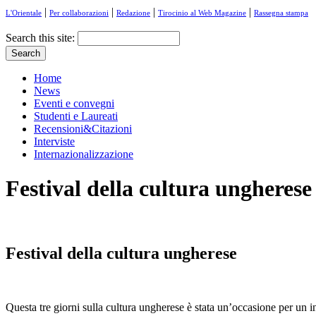
|
|
|
|
L'Orientale
Per collaborazioni
Redazione
Tirocinio al Web Magazine
Rassegna stampa
Search this site:
Home
News
Eventi e convegni
Studenti e Laureati
Recensioni&Citazioni
Interviste
Internazionalizzazione
Festival della cultura ungherese
Festival della cultura ungherese
Questa tre giorni sulla cultura ungherese è stata un’occasione per un inc