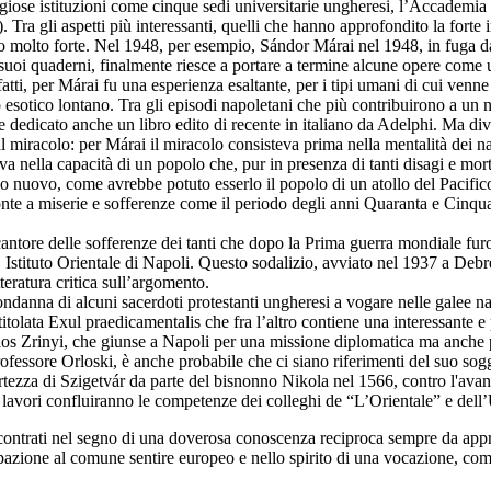
stigiose istituzioni come cinque sedi universitarie ungheresi, l’Accadem
gli aspetti più interessanti, quelli che hanno approfondito la forte in
to molto forte. Nel 1948, per esempio, Sándor Márai nel 1948, in fuga dall
 suoi quaderni, finalmente riesce a portare a termine alcune opere come 
infatti, per Márai fu una esperienza esaltante, per i tipi umani di cui ven
esotico lontano. Tra gli episodi napoletani che più contribuirono a un 
e dedicato anche un libro edito di recente in italiano da Adelphi. Ma dive
al miracolo: per Márai il miracolo consisteva prima nella mentalità dei 
eva nella capacità di un popolo che, pur in presenza di tanti disagi e mo
nuovo, come avrebbe potuto esserlo il popolo di un atollo del Pacific
onte a miserie e sofferenze come il periodo degli anni Quaranta e Cinqua
antore delle sofferenze dei tanti che dopo la Prima guerra mondiale furon
 Istituto Orientale di Napoli. Questo sodalizio, avviato nel 1937 a Debrec
tteratura critica sull’argomento.
 condanna di alcuni sacerdoti protestanti ungheresi a vogare nelle galee
titolata Exul praedicamentalis che fra l’altro contiene una interessante 
klos Zrinyi, che giunse a Napoli per una missione diplomatica ma anche 
ofessore Orloski, è anche probabile che ci siano riferimenti del suo so
fortezza di Szigetvár da parte del bisnonno Nikola nel 1566, contro l'av
cui lavori confluiranno le competenze dei colleghi de “L’Orientale” e de
ontrati nel segno di una doverosa conoscenza reciproca sempre da approfo
pazione al comune sentire europeo e nello spirito di una vocazione, come 