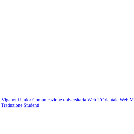
 Viganoni
Unior
Comunicazione universitaria
Web
L'Orientale Web M
Traduzione
Studenti