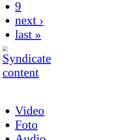
9
next ›
last »
Video
Foto
Audio