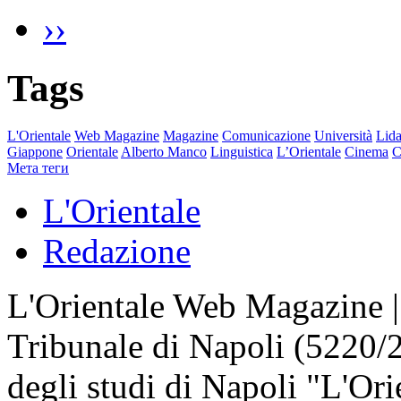
››
Tags
L'Orientale
Web Magazine
Magazine
Comunicazione
Università
Lida
Giappone
Orientale
Alberto Manco
Linguistica
L’Orientale
Cinema
C
Мета теги
L'Orientale
Redazione
L'Orientale Web Magazine | T
Tribunale di Napoli (5220/
degli studi di Napoli "L'Ori