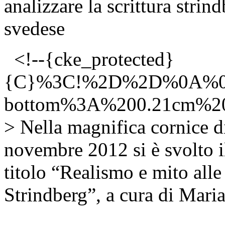
analizzare la scrittura strin
svedese
<!--{cke_protected}
{C}%3C!%2D%2D%0A%0
bottom%3A%200.21cm%
> Nella magnifica cornice di
novembre 2012 si è svolto i
titolo “Realismo e mito alle
Strindberg”, a cura di Mari