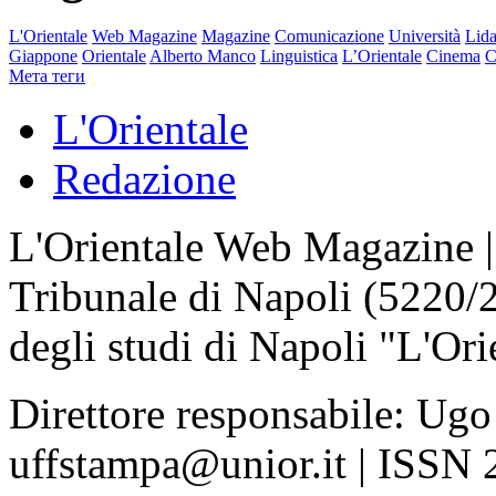
L'Orientale
Web Magazine
Magazine
Comunicazione
Università
Lida
Giappone
Orientale
Alberto Manco
Linguistica
L’Orientale
Cinema
C
Мета теги
L'Orientale
Redazione
L'Orientale Web Magazine | T
Tribunale di Napoli (5220/
degli studi di Napoli "L'Ori
Direttore responsabile: Ugo
uffstampa@unior.it | ISSN