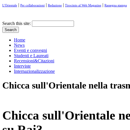
|
|
|
|
L'Orientale
Per collaborazioni
Redazione
Tirocinio al Web Magazine
Rassegna stampa
Search this site:
Home
News
Eventi e convegni
Studenti e Laureati
Recensioni&Citazioni
Interviste
Internazionalizzazione
Chicca sull'Orientale nella tras
Chicca sull'Orientale n
su Rai3