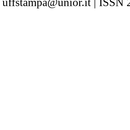
uffstampa@unior.it | ISSN