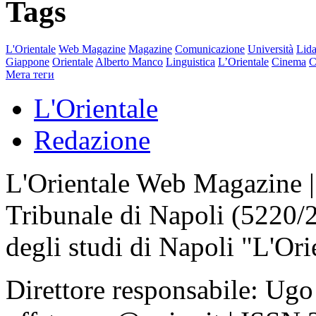
Tags
L'Orientale
Web Magazine
Magazine
Comunicazione
Università
Lida
Giappone
Orientale
Alberto Manco
Linguistica
L’Orientale
Cinema
C
Мета теги
L'Orientale
Redazione
L'Orientale Web Magazine | T
Tribunale di Napoli (5220/
degli studi di Napoli "L'Ori
Direttore responsabile: Ugo