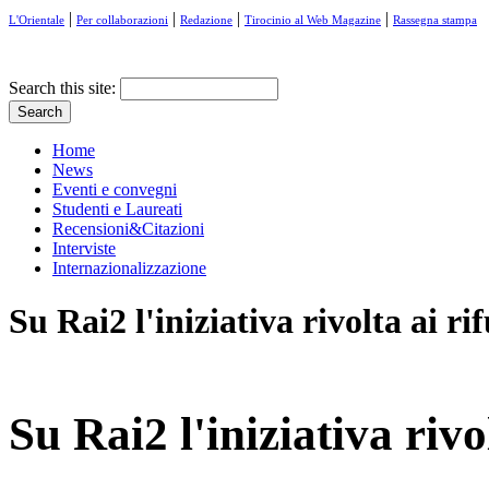
|
|
|
|
L'Orientale
Per collaborazioni
Redazione
Tirocinio al Web Magazine
Rassegna stampa
Search this site:
Home
News
Eventi e convegni
Studenti e Laureati
Recensioni&Citazioni
Interviste
Internazionalizzazione
Su Rai2 l'iniziativa rivolta ai rif
Su Rai2 l'iniziativa rivol