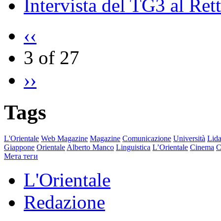
Intervista del TG3 al Ret
‹‹
3 of 27
››
Tags
L'Orientale
Web Magazine
Magazine
Comunicazione
Università
Lida
Giappone
Orientale
Alberto Manco
Linguistica
L’Orientale
Cinema
C
Мета теги
L'Orientale
Redazione