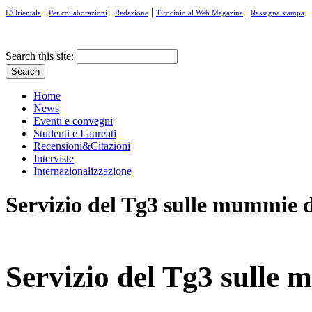
|
|
|
|
L'Orientale
Per collaborazioni
Redazione
Tirocinio al Web Magazine
Rassegna stampa
Search this site:
Home
News
Eventi e convegni
Studenti e Laureati
Recensioni&Citazioni
Interviste
Internazionalizzazione
Servizio del Tg3 sulle mummie d
Servizio del Tg3 sulle 