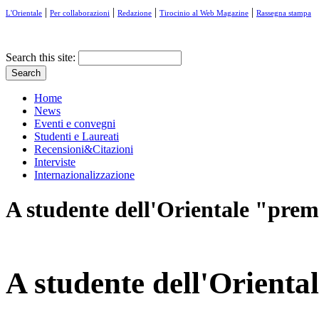
|
|
|
|
L'Orientale
Per collaborazioni
Redazione
Tirocinio al Web Magazine
Rassegna stampa
Search this site:
Home
News
Eventi e convegni
Studenti e Laureati
Recensioni&Citazioni
Interviste
Internazionalizzazione
A studente dell'Orientale "prem
A studente dell'Orienta