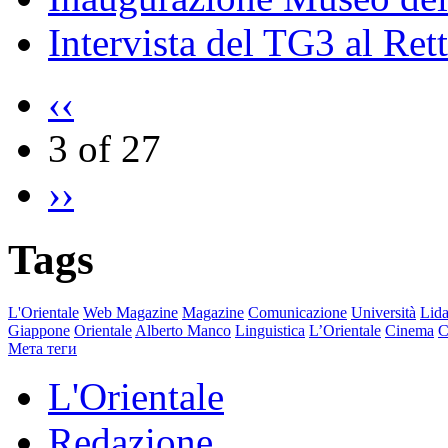
Intervista del TG3 al Ret
‹‹
3 of 27
››
Tags
L'Orientale
Web Magazine
Magazine
Comunicazione
Università
Lida
Giappone
Orientale
Alberto Manco
Linguistica
L’Orientale
Cinema
C
Мета теги
L'Orientale
Redazione