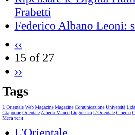
Frabetti
Federico Albano Leoni: s
‹‹
15 of 27
››
Tags
L'Orientale
Web Magazine
Magazine
Comunicazione
Università
Lida
Giappone
Orientale
Alberto Manco
Linguistica
L’Orientale
Cinema
C
Мета теги
L'Orientale