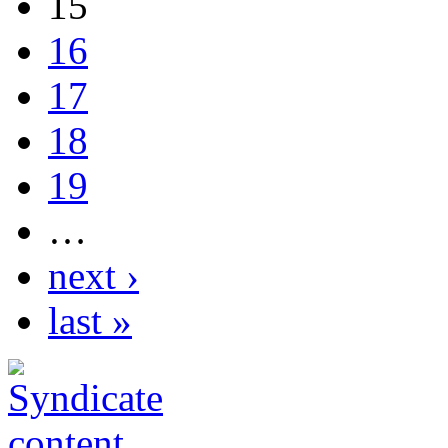
15
16
17
18
19
…
next ›
last »