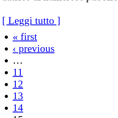
[ Leggi tutto ]
« first
‹ previous
…
11
12
13
14